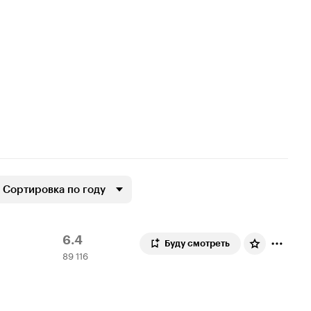
Сортировка по году
Рейтинг
89
6.4
Буду смотреть
89 116
Кинопоиска
116
6.4
оценок