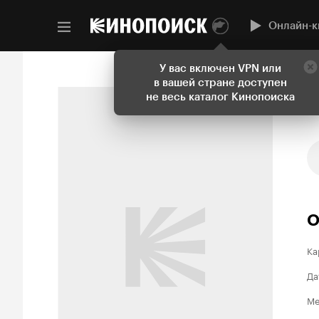
Онлайн-к
У вас включен VPN или
в вашей стране доступен
не весь каталог Кинопоиска
О
Ка
Да
Ме