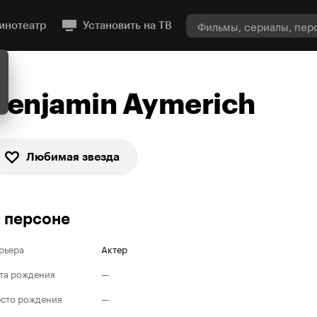
инотеатр
Установить на ТВ
Benjamin Aymerich
Любимая звезда
 персоне
рьера
Актер
та рождения
—
сто рождения
—