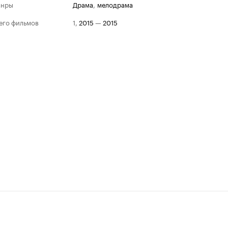
анры
драма
,
мелодрама
его фильмов
1
,
2015
—
2015