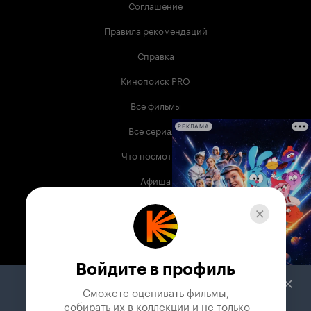
Соглашение
Правила рекомендаций
Справка
Кинопоиск PRO
Все фильмы
Все сериалы
РЕКЛАМА
Что посмотреть
Афиша
Музыка
Телепрограмма
Книги
Войдите в профиль
Служба поддержки
Сможете оценивать фильмы,

 собирать их в коллекции и не только