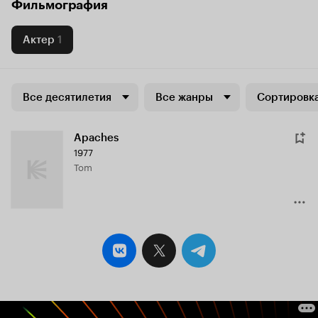
Фильмография
Актер
1
Все десятилетия
Все жанры
Сортировка
Apaches
1977
Tom