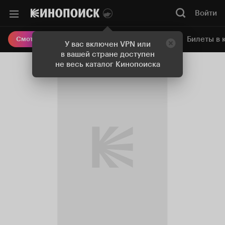
Войти
Онлайн-кинотеатр
Билеты в 
Смотреть кино
У вас включен VPN или
в вашей стране доступен
не весь каталог Кинопоиска