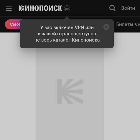
Войти
Онлайн-кинотеатр
Билеты в 
Смотреть кино
У вас включен VPN или
в вашей стране доступен
не весь каталог Кинопоиска