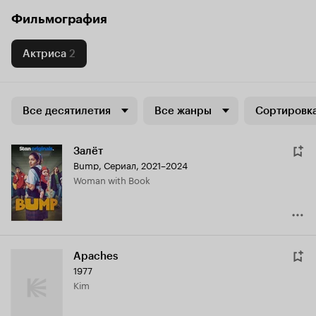
Фильмография
Актриса
2
Все десятилетия
Все жанры
Сортировка
Залёт
Bump
,
Сериал, 2021–2024
Woman with Book
Apaches
1977
Kim