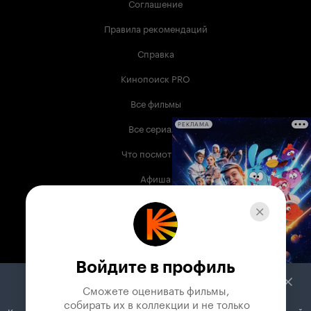
Соглашение
Правила рекомендаций
Справка
Кинопоиск PRO
Все фильмы
Все сериалы
РЕКЛАМА
Что посмотреть
Афиша
Музыка
Телепрограмма
Книги
Войдите в профиль
Служба поддержки
Сможете оценивать фильмы,

 собирать их в коллекции и не только