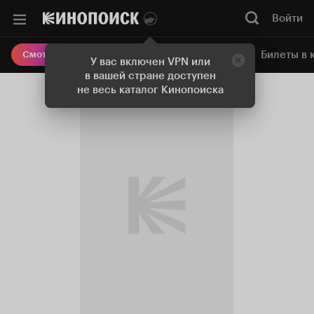
Войти
Онлайн-кинотеатр
Билеты в 
Смотреть кино
У вас включен VPN или
в вашей стране доступен
не весь каталог Кинопоиска