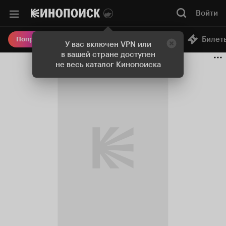
Войти
Онлайн-кинотеатр
Билет
Попробовать Плюс
У вас включен VPN или
в вашей стране доступен
не весь каталог Кинопоиска