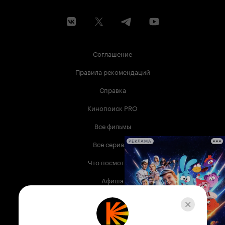
Соглашение
Правила рекомендаций
Справка
Кинопоиск PRO
Все фильмы
Все сериалы
РЕКЛАМА
Что посмотреть
Афиша
Музыка
Телепрограмма