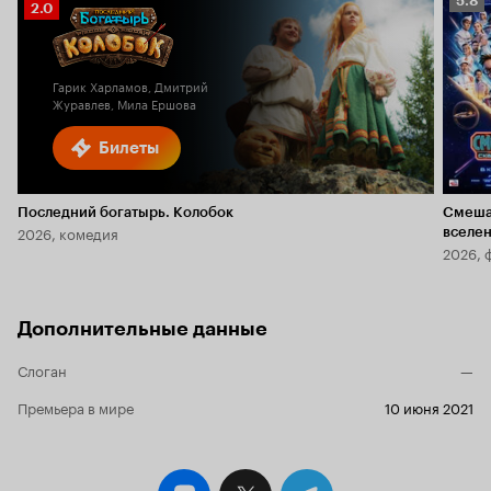
5.8
Рейтинг
2.0
Кино
Кинопоиска
5.8
2.0
Гарик Харламов, Дмитрий
Журавлев, Мила Ершова
Билеты
Последний богатырь. Колобок
Смеша
2026, комедия
вселе
2026, 
Дополнительные данные
Слоган
—
Премьера в мире
10 июня 2021