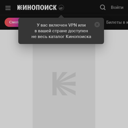
Войти
Онлайн-кинотеатр
Билеты в 
Смотреть кино
У вас включен VPN или
в вашей стране доступен
не весь каталог Кинопоиска