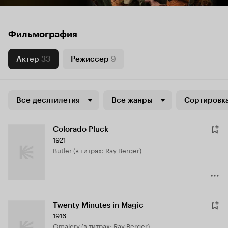
Фильмография
Актер
33
Режиссер
9
Все десятилетия
Все жанры
Сортировка
Colorado Pluck
1921
Butler (в титрах: Ray Berger)
Twenty Minutes in Magic
1916
Omalery (в титрах: Ray Berger)