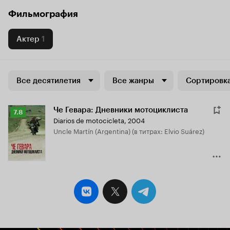
Фильмография
Актер
1
Все десятилетия
Все жанры
Сортировка
Че Гевара: Дневники мотоциклиста
Рейтинг
7.8
Diarios de motocicleta
,
2004
Кинопоиска
Uncle Martín (Argentina) (в титрах: Elvio Suárez)
7.8