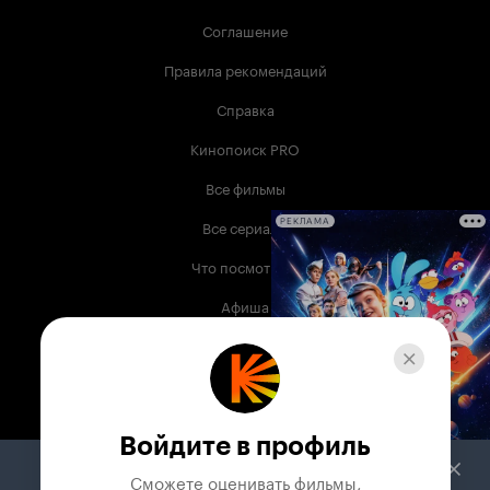
Соглашение
Правила рекомендаций
Справка
Кинопоиск PRO
Все фильмы
Все сериалы
РЕКЛАМА
Что посмотреть
Афиша
Музыка
Телепрограмма
Книги
Войдите в профиль
Служба поддержки
Сможете оценивать фильмы,
