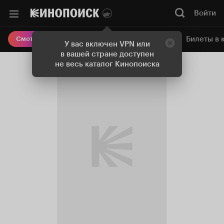
Войти
Онлайн-кинотеатр
Билеты в 
Смотреть кино
У вас включен VPN или
в вашей стране доступен
не весь каталог Кинопоиска