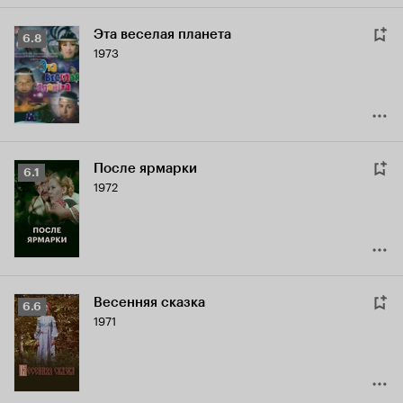
Эта веселая планета
Рейтинг
6.8
1973
Кинопоиска
6.8
После ярмарки
Рейтинг
6.1
1972
Кинопоиска
6.1
Весенняя сказка
Рейтинг
6.6
1971
Кинопоиска
6.6