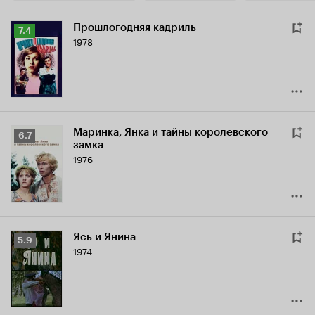
Прошлогодняя кадриль
Рейтинг
7.4
1978
Кинопоиска
7.4
Маринка, Янка и тайны королевского
Рейтинг
6.7
замка
Кинопоиска
1976
6.7
Ясь и Янина
Рейтинг
5.9
1974
Кинопоиска
5.9