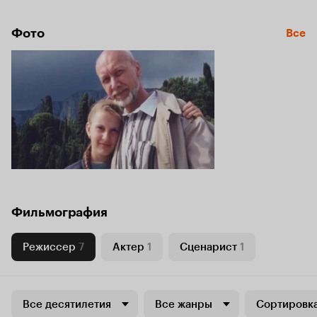
Фото
Все
Фильмография
Режиссер
7
Актер
1
Сценарист
1
Все десятилетия
Все жанры
Сортировка