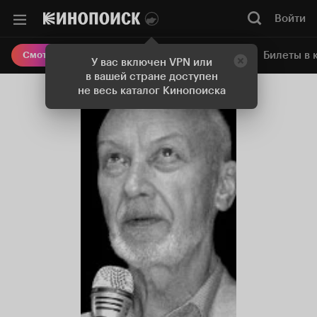
Войти
Онлайн-кинотеатр
Билеты в 
Смотреть кино
У вас включен VPN или
в вашей стране доступен
не весь каталог Кинопоиска