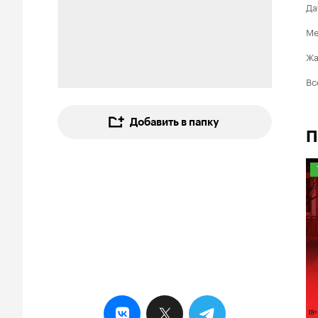
Да
Ме
Ж
Вс
Добавить в папку
П
7