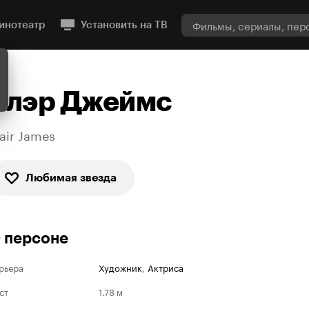
инотеатр
Установить на ТВ
Блэр Джеймс
lair James
Любимая звезда
 персоне
рьера
Художник
,
Актриса
ст
1.78 м