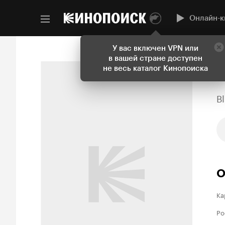
Онлайн-к
У вас включен VPN или
в вашей стране доступен
не весь каталог Кинопоиска
B
О
Ка
Ро