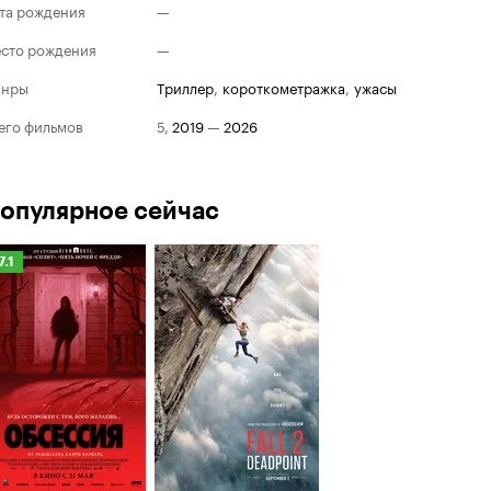
та рождения
—
сто рождения
—
анры
триллер
,
короткометражка
,
ужасы
его фильмов
5
,
2019
—
2026
опулярное сейчас
Рейтинг
7.1
Кинопоиска
.1