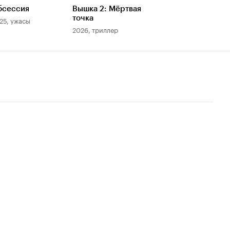
бсессия
Вышка 2: Мёртвая
точка
25, ужасы
2026, триллер