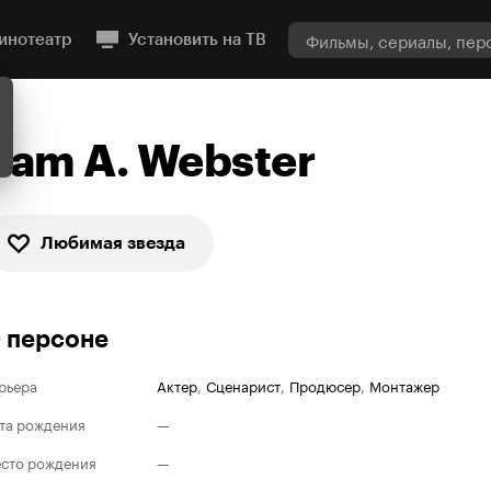
инотеатр
Установить на ТВ
Sam A. Webster
Любимая звезда
 персоне
рьера
Актер
,
Сценарист
,
Продюсер
,
Монтажер
та рождения
—
сто рождения
—