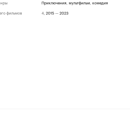
анры
приключения
,
мультфильм
,
комедия
его фильмов
4
,
2015
—
2023