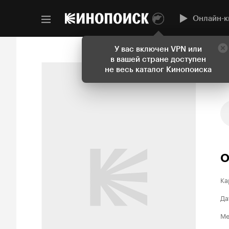
Онлайн-к
У вас включен VPN или
в вашей стране доступен
не весь каталог Кинопоиска
О
Ка
Да
Ме