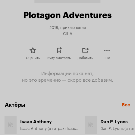
Plotagon Adventures
2018, приключения
США
Оценить
Буду смотреть
Добавить
Еще
Информации пока нет,
но это временно — скоро все добавим.
Актёры
Все
Isaac Anthony
Dan P. Lyons
Isaac Anthony (в титрах: Isaac Anthony {Spikey The Dinocat})