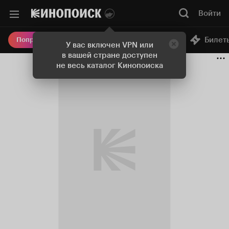
Войти
Онлайн-кинотеатр
Билет
Попробовать Плюс
У вас включен VPN или
в вашей стране доступен
не весь каталог Кинопоиска