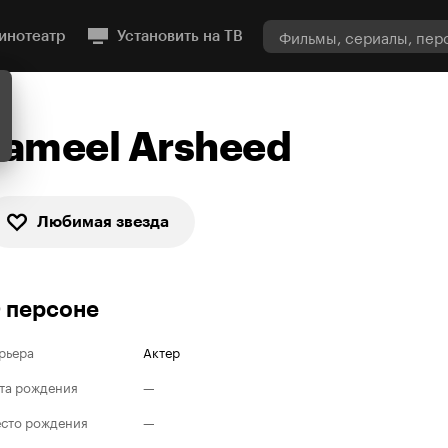
инотеатр
Установить на ТВ
Jameel Arsheed
Любимая звезда
 персоне
рьера
Актер
та рождения
—
сто рождения
—