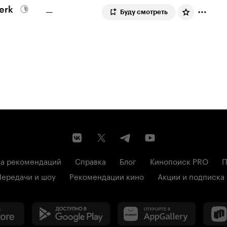
Werk
—
Буду смотреть
а рекомендаций
Справка
Блог
Кинопоиск PRO
П
Передачи и шоу
Рекомендации кино
Акции и подписка