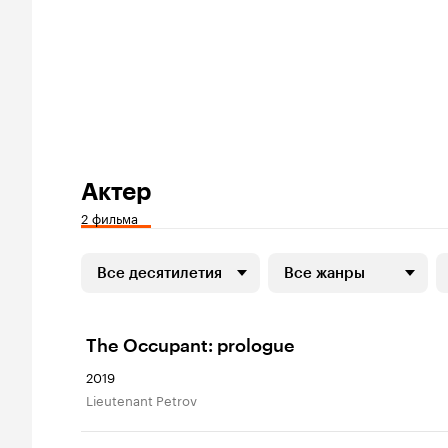
Актер
2 фильма
Все десятилетия
Все жанры
The Occupant: prologue
2019
Lieutenant Petrov