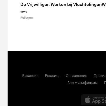
De Vrijwilliger, Werken bij Vluchtelingen
2019
Refugee
Вакансии
Реклама
Соглашение
Правил
Все мультфильмы