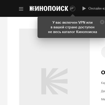
Онлайн-к
У вас включен VPN или
в вашей стране доступен
не весь каталог Кинопоиска
О
Ка
Да
Ме