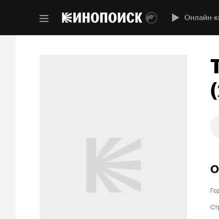
Онлайн-к
О
Го
Ст