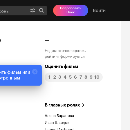
Попробовать
Войти
Плюс
e
–
Недостаточно оценок,
рейтинг формируется
Оценить фильм
ить фильм или
1
2
3
4
5
6
7
8
9
10
отренным
В главных ролях
Алена Баранова
Иван Шведов
Jameel Arsheed