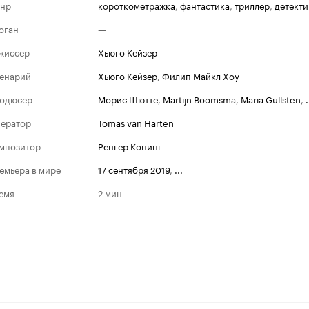
нр
короткометражка
,
фантастика
,
триллер
,
детекти
оган
—
жиссер
Хьюго Кейзер
енарий
Хьюго Кейзер
,
Филип Майкл Хоу
одюсер
Морис Шютте
,
Martijn Boomsma
,
Maria Gullsten
,
.
ератор
Tomas van Harten
мпозитор
Ренгер Конинг
емьера в мире
17 сентября 2019
,
...
емя
2 мин