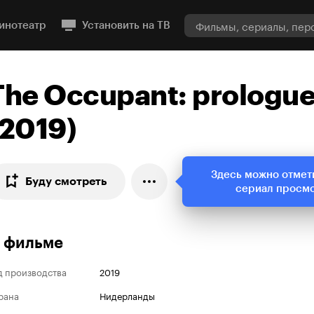
инотеатр
Установить на ТВ
The Occupant: prologu
(2019)
Здесь можно отмет
Буду смотреть
сериал просм
 фильме
д производства
2019
рана
Нидерланды