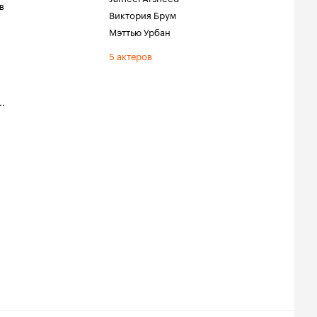
в
Виктория Брум
Мэттью Урбан
5 актеров
..