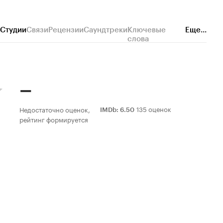
Студии
Связи
Рецензии
Саундтреки
Ключевые
Еще...
слова
–
135 оценок
Недостаточно оценок,
IMDb
:
6.50
рейтинг формируется