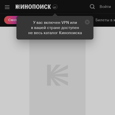
Войти
Онлайн-кинотеатр
Билеты в 
Смотреть кино
У вас включен VPN или
в вашей стране доступен
не весь каталог Кинопоиска