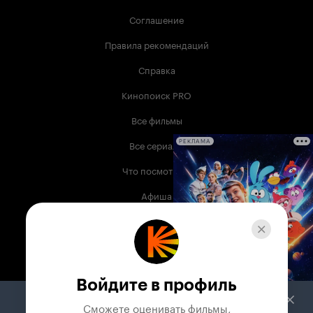
Соглашение
Правила рекомендаций
Справка
Кинопоиск PRO
Все фильмы
Все сериалы
РЕКЛАМА
Что посмотреть
Афиша
Музыка
Телепрограмма
Книги
Войдите в профиль
Служба поддержки
Сможете оценивать фильмы,
