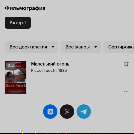
Фильмография
Актер
1
Все десятилетия
Все жанры
Сортировка
Маленький огонь
Рейтинг
6.2
Piccoli fuochi
,
1985
Кинопоиска
6.2