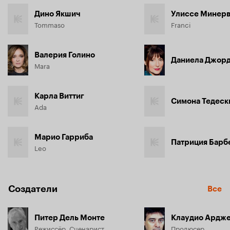
Мары есть очень неприятный и грубый друг, которого 
Дино Якшич
Улиссе Минер
Томмазо совсем не любит и очень бы хотел, чтобы тот 
Tommaso
Franci
исчез навсегда из жизни девушки…
Валерия Голино
Даниела Джор
Mara
Карла Виттиг
Симона Тедеск
Ada
Марио Гарриба
Патриция Барб
Leo
Создатели
Все
Питер Дель Монте
Клаудио Ардж
Режиссёр, Сценарист
Продюсер