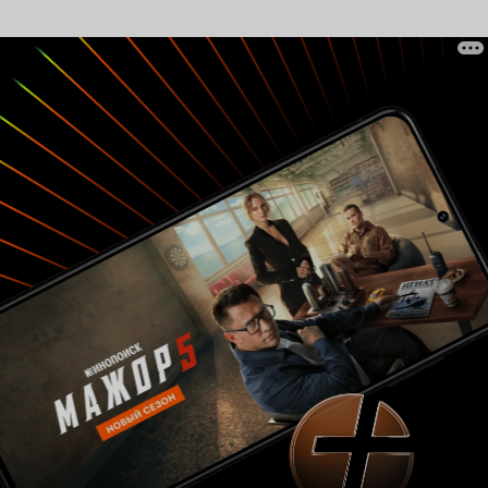
восприятие грозной стихии, а с другой -
намекают на бушующие пожары в душах детей
на пути познания окружающей их
действительности. Так что 'Маленький огонь'
невольно маскирует и первое и второе. Это,
впрочем, лишь рассуждения о потёртости
вывески, вид которой в конечном счете не
влияет на то, что за ней находится. Дель Монте,
обычно сознательно пытающийся убежать от
романтизма, но всегда остающийся не только
неисправимым романтиком, но по сути
большим ребенком, обыгрывая здесь далеко не
новую тему в искусстве - уникальности и
ранимости детского существования, - сумел
без надрыва, мрачного драматизма и
патетических всхлипываний чутко передать
все её основные составляющие. Не пестрящая
художественными изысками, но создающая
цельное и светлое полотно, раскрашенное
различными красками и подсвеченное
'костерками' в большей степени от лица
ребенка нежели с позиции стороннего
взрослого наблюдателя, картина Дель Монте
подводит к простой мысли о том, что дети это
не просто часть общества, но так уж