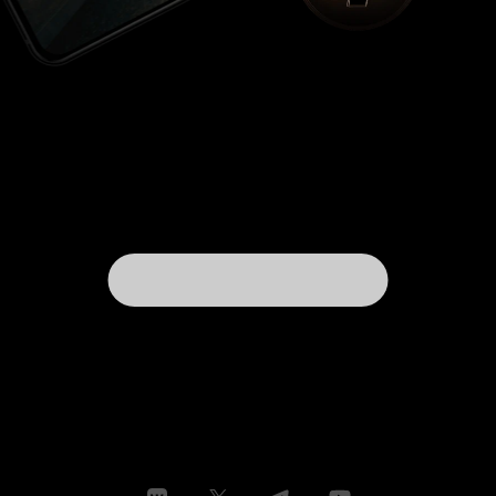
получается в сложившейся системе -
совершенно отдельная его часть. И хотя в
любой 'благополучной' стране им
предоставлены всевозможные привилегии, в
одной очень существенной - истинном
понимании серьезности их мира - детям
отказано. И среди того, что обычно прощают
ребенку и редко прощают взрослому, есть
исключение: постоянно врущие взрослые
относятся к чужой лжи как к заурядному и
неисправимому явлению, тогда как вранье
своих детишек считают недопустимым.
Воспитательная часть такого подхода
совершенно понятна. Только его логика
рушится на недалеко спрятанном парадоксе
этического несоответствия цели и действия:
социализируя детей, мы так или иначе
приучаем их врать, при этом постоянно
объясняя им насколько это плохо. И если
последнее мы готовы делать сами, то первое
подсознательно стараемся переложить на всех
остальных. Так и родители Томмазо, вечно
занятые и далекие от фантазий своего чада, с
облегчением передают ребенка в нежные руки
новой няни. Но Мара - вовсе не Мэри Поппинс.