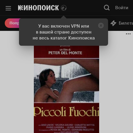
Войти
Онлайн-кинотеатр
Билет
Попробовать Плюс
У вас включен VPN или
в вашей стране доступен
не весь каталог Кинопоиска