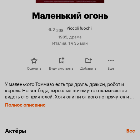
Маленький огонь
Piccoli fuochi
268
Рейтинг
6.2
Кинопоиска
1985, драма
6.2
Италия, 1 ч 35 мин
Оценить
Буду смотреть
Добавить
Еще
У маленького Томмазо есть три друга: дракон, робот и 
король. Но вот беда, взрослые почему-то отказываются 
видеть его приятелей. Хотя они ни от кого не прячутся и 
разгуливают средь бела дня так же свободно, как и ночью. 
Полное описание
И только юная Мара, которой вечно занятые папа с мамой 
сбагрили непоседливого сына, утверждает, что тоже 
видит волшебных друзей Томмазо. Да и вообще, Мара – 
классная. С ней мальчику даже не хочется смотреть на 
Актёры
Все
«маленькие огоньки», которые он так любит зажигать 
вечерами в своей комнате из старой бумаги. Вот только у 