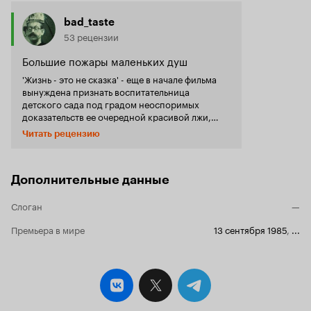
bad_taste
53 рецензии
Большие пожары маленьких душ
'Жизнь - это не сказка' - еще в начале фильма
вынуждена признать воспитательница
детского сада под градом неоспоримых
доказательств ее очередной красивой лжи,
выдвинутых маленькими подопечными
Читать рецензию
незадачливой няньки. Однако, сия банальная
истина является таковой только для взрослых,
тогда как для детей откровение 'изгнания из
рая' приводит к сильнейшему потрясению; не
Дополнительные данные
всегда внешне заметному, но всегда
разжигающему отнюдь не маленький огонь
Слоган
—
внутри души. Нельзя сказать, что оригинальное
название фильма в отечественном прокате
Премьера в мире
13 сентября 1985
,
...
звучит совсем неудачно. Но подразумеваемые
Дель Монте 'Костёрчики' или 'Пожарчики'
(наиболее близкая в данном случае
интерпретация Piccoli fuochi; обязательно во
множественном числе) с одной стороны
подчеркивают совершенно детское