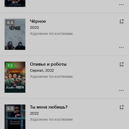
Чёрное
Рейтинг
6.5
2023
Кинопоиска
Художник по костюмам
6.5
Оливье и роботы
Рейтинг
7.2
Сериал, 2022
Кинопоиска
Художник по костюмам
7.2
Ты меня любишь?
Рейтинг
5.3
2022
Кинопоиска
Художник по костюмам
5.3