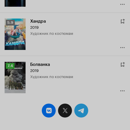
Хандра
Рейтинг
5.9
2019
Кинопоиска
Художник по костюмам
5.9
Болванка
Рейтинг
7.4
2019
Кинопоиска
Художник по костюмам
7.4