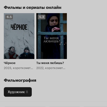
Фильмы и сериалы онлайн
Рейтинг
Рейтинг
6.5
5.3
Кинопоиска
Кинопоиска
6.5
5.3
Чёрное
Ты меня любишь?
2023, короткометражка
2022, короткометражка
Фильмография
Художник
8