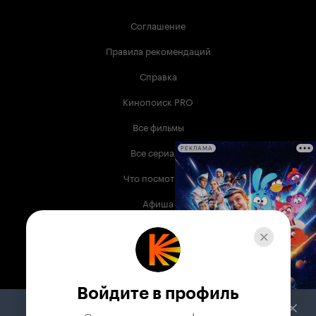
Соглашение
Правила рекомендаций
Справка
Кинопоиск PRO
Все фильмы
Все сериалы
РЕКЛАМА
Что посмотреть
Афиша
Музыка
Телепрограмма
Книги
Войдите в профиль
Служба поддержки