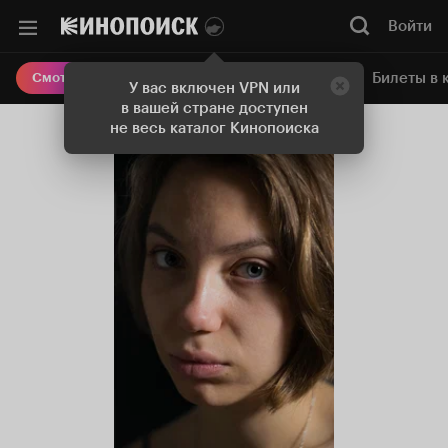
Войти
Онлайн-кинотеатр
Билеты в 
Смотреть кино
У вас включен VPN или
в вашей стране доступен
не весь каталог Кинопоиска