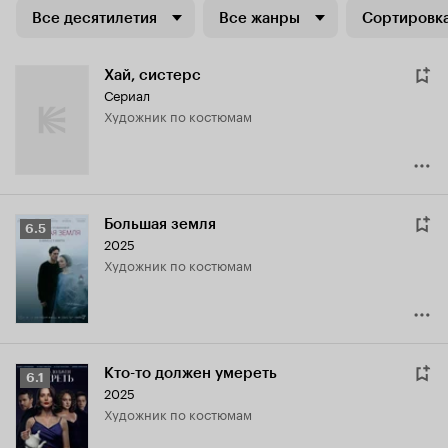
Все десятилетия
Все жанры
Сортировка
Хай, систерс
Сериал
Художник по костюмам
Большая земля
Рейтинг
6.5
2025
Кинопоиска
Художник по костюмам
6.5
Кто-то должен умереть
Рейтинг
6.1
2025
Кинопоиска
Художник по костюмам
6.1