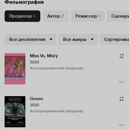
Фильмография
Продюсер
8
Актер
2
Режиссер
1
Сценар
Все десятилетия
Все жанры
Сортировка
Miss Vs. Misty
2020
ассоциированный продюсер
Green
2020
ассоциированный продюсер