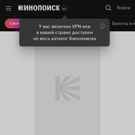
Войти
Онлайн-кинотеатр
Билеты в 
Смотреть кино
У вас включен VPN или
в вашей стране доступен
не весь каталог Кинопоиска