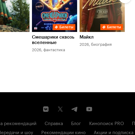
Билеты
Билеты
Смешарики сквозь
Майкл
Зл
вселенные
мер
2026, биография
2026, фантастика
202
а рекомендаций
Справка
Блог
Кинопоиск PRO
П
Передачи и шоу
Рекомендации кино
Акции и подписка