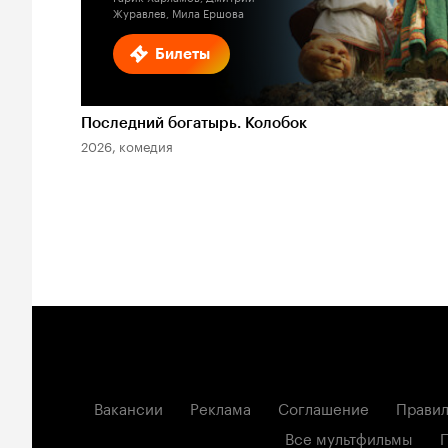
Журавлев, Мила Ершова
Билеты
Последний богатырь. Колобок
2026, комедия
Вакансии
Реклама
Соглашение
Правил
Все мультфильмы