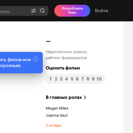
Попробовать
Войти
Плюс
–
Недостаточно оценок,
рейтинг формируется
ить фильм или
отренным
Оценить фильм
1
2
3
4
5
6
7
8
9
10
В главных ролях
Megan Miles
Joanna Saul
2 актера