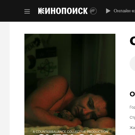
Онлайн-к
О
Го
Ст
Жа