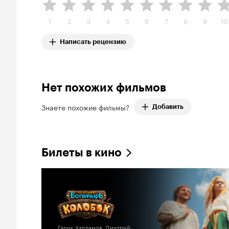
1
2
3
4
5
6
7
8
9
10
Написать рецензию
Нет похожих фильмов
Знаете похожие фильмы?
Добавить
Билеты в кино
Гарик Харламов, Дмитрий