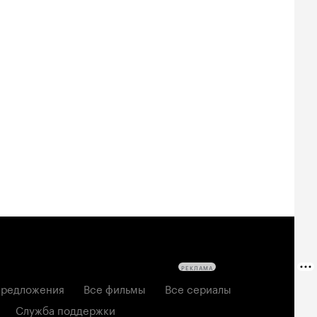
Билеты
Билеты
Билеты
овещие
На деревню
За любовь
твецы: Пекло
дедушке 2
2026, мелодрама
6, ужасы
2026, комедия
РЕКЛАМА
редложения
Все фильмы
Все сериалы
Служба поддержки