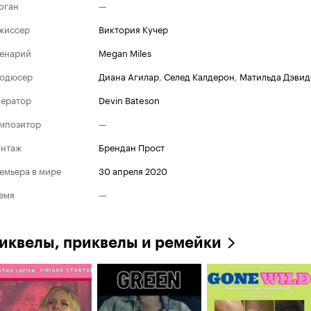
оган
—
жиссер
Виктория Кучер
енарий
Megan Miles
одюсер
Диана Агилар
,
Селед Калдерон
,
Матильда Дэвид
ератор
Devin Bateson
мпозитор
—
нтаж
Брендан Прост
емьера в мире
30 апреля 2020
емя
—
иквелы, приквелы и ремейки