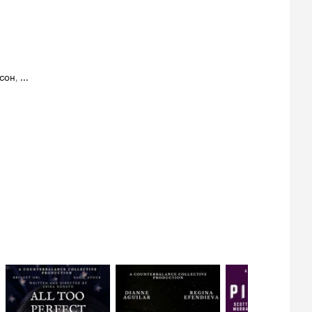
сон
,
...