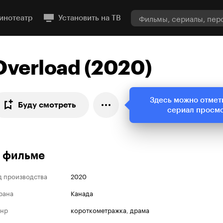
инотеатр
Установить на ТВ
Overload (2020)
Здесь можно отмет
Буду смотреть
сериал просм
 фильме
д производства
2020
рана
Канада
нр
короткометражка
,
драма