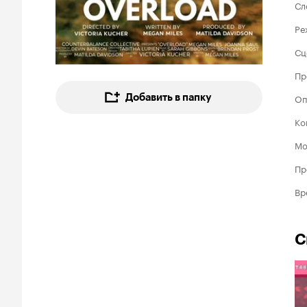
Сл
Ре
Сц
Пр
Добавить в папку
Оп
Ко
Мо
Пр
Вр
С