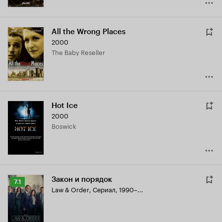
All the Wrong Places
2000
The Baby Reseller
Hot Ice
2000
Boswick
Закон и порядок
Рейтинг
7.1
Law & Order
,
Сериал, 1990–...
Кинопоиска
7.1