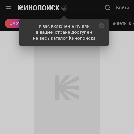
Войти
Онлайн-кинотеатр
Билеты в 
Смотреть кино
У вас включен VPN или
в вашей стране доступен
не весь каталог Кинопоиска