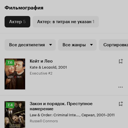
Фильмография
Актер
5
Актер: в титрах не указан
1
Все десятилетия
Все жанры
Сортировка
Кейт и Лео
Рейтинг
7.6
Kate & Leopold
,
2001
Кинопоиска
Executive #2
7.6
Закон и порядок. Преступное
Рейтинг
7.4
намерение
Кинопоиска
Law & Order: Criminal Intent
,
Сериал, 2001–2011
7.4
Russell Connors