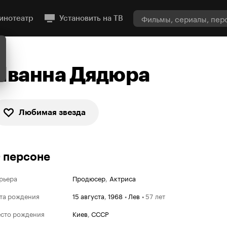
инотеатр
Установить на ТВ
Иванна Дядюра
Любимая звезда
 персоне
рьера
Продюсер
,
Актриса
та рождения
15 августа
,
1968
•
Лев
•
57 лет
сто рождения
Киев
,
СССР