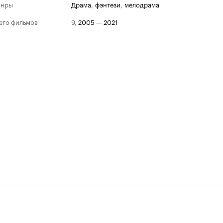
анры
драма
,
фэнтези
,
мелодрама
его фильмов
9
,
2005
—
2021