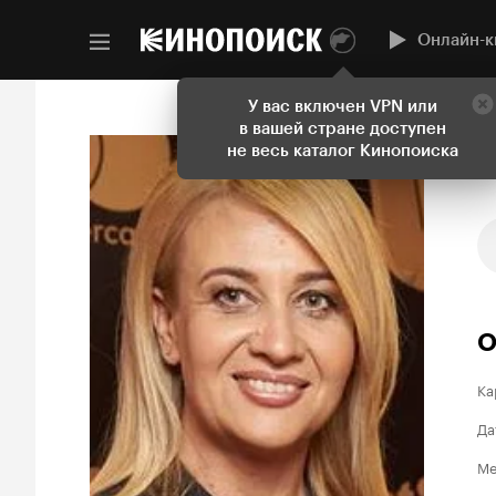
Онлайн-к
У вас включен VPN или
в вашей стране доступен
не весь каталог Кинопоиска
О
Ка
Да
Ме