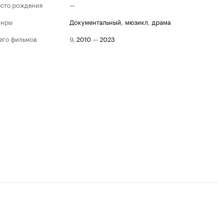
сто рождения
—
анры
документальный
,
мюзикл
,
драма
его фильмов
9
,
2010
—
2023