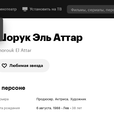
инотеатр
Установить на ТВ
Шорук Эль Аттар
horouk El Attar
Любимая звезда
 персоне
рьера
Продюсер
,
Актриса
,
Художник
та рождения
6 августа
,
1988
•
Лев
•
38 лет