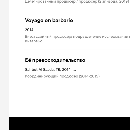
делегированный продюсер / продюсер (2 эпизода, 2019)
Voyage en barbarie
2014
внестудийный продюсер: подразделение исследований и
интервью
Её превосходительство
Sahbet Al Saada, ТВ, 2014–...
координирующий продюсер (2014-2015)