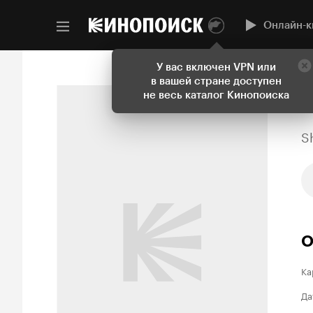
Онлайн-к
У вас включен VPN или
в вашей стране доступен
не весь каталог Кинопоиска
S
О
Ка
Да