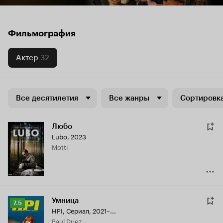
Фильмография
Актер
32
Все десятилетия
Все жанры
Сортировка
Любо
Lubo
,
2023
Motti
Умница
Рейтинг
7.5
HPI
,
Сериал, 2021–...
Кинопоиска
Paul Duez
7.5