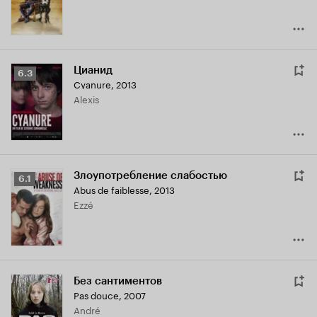
Цианид
Рейтинг
6.3
Cyanure
,
2013
Кинопоиска
Alexis
6.3
Злоупотребление слабостью
Рейтинг
6.1
Abus de faiblesse
,
2013
Кинопоиска
Ezzé
6.1
Без сантиментов
Pas douce
,
2007
André