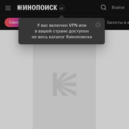
Войти
Онлайн-кинотеатр
Билеты в 
Смотреть кино
У вас включен VPN или
в вашей стране доступен
не весь каталог Кинопоиска