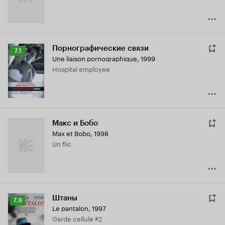
Порнографические связи
Рейтинг
7.1
Une liaison pornographique
,
1999
Кинопоиска
Hospital employee
7.1
Макс и Бобо
Max et Bobo
,
1998
Un flic
Штаны
Рейтинг
7.8
Le pantalon
,
1997
Кинопоиска
Garde cellule #2
7.8