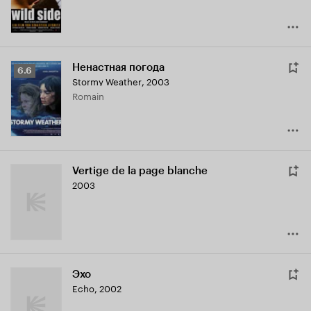
Ненастная погода
Рейтинг
6.6
Stormy Weather
,
2003
Кинопоиска
Romain
6.6
Vertige de la page blanche
2003
Эхо
Echo
,
2002