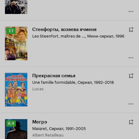
Стенфорты, хозяева ячменя
Рейтинг
7.7
Les Steenfort, maîtres de l'orge
,
Мини-сериал, 1996
Кинопоиска
7.7
Прекрасная семья
Une famille formidable
,
Сериал, 1992–2018
Lucas
Мегрэ
Рейтинг
8.4
Maigret
,
Сериал, 1991–2005
Кинопоиска
Albert Retailleau
8.4