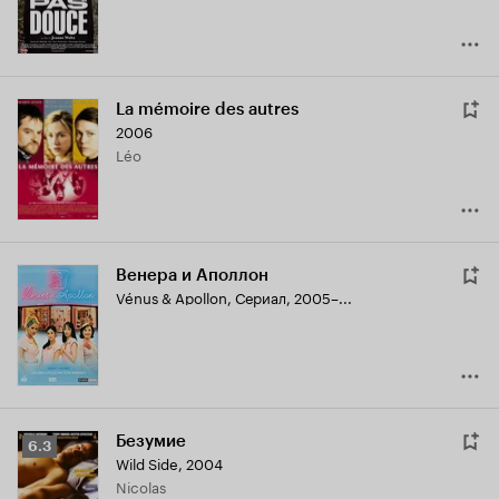
La mémoire des autres
2006
Léo
Венера и Аполлон
Vénus & Apollon
,
Сериал, 2005–...
Безумие
Рейтинг
6.3
Wild Side
,
2004
Кинопоиска
Nicolas
6.3