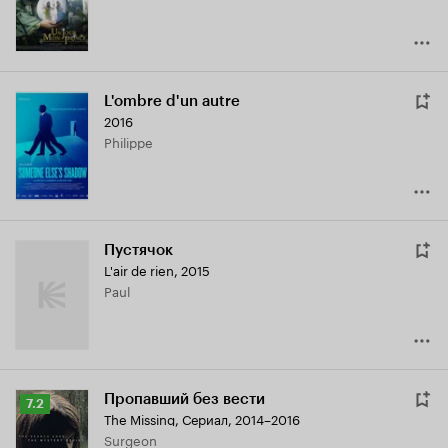
L'ombre d'un autre
2016
Philippe
Пустячок
L'air de rien
,
2015
Paul
Пропавший без вести
Рейтинг
7.2
The Missing
,
Сериал, 2014–2016
Кинопоиска
Surgeon
7.2