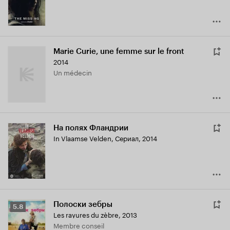
Marie Curie, une femme sur le front
2014
Un médecin
На полях Фландрии
In Vlaamse Velden
,
Сериал, 2014
Полоски зебры
Рейтинг
5.8
Les rayures du zèbre
,
2013
Кинопоиска
Membre conseil
5.8