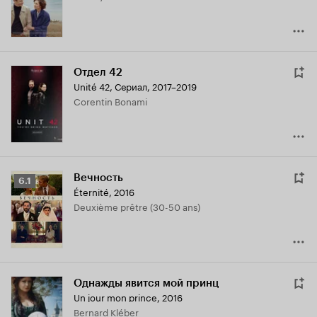
Отдел 42
Unité 42
,
Сериал, 2017–2019
Corentin Bonami
Вечность
Рейтинг
6.1
Éternité
,
2016
Кинопоиска
Deuxième prêtre (30-50 ans)
6.1
Однажды явится мой принц
Un jour mon prince
,
2016
Bernard Kléber