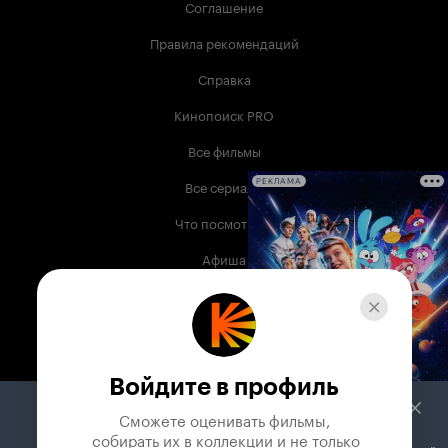
Соглашение
Правила рекомендаций
Справка
Кинопоиск PRO
Все фильмы
Все сериалы
РЕКЛАМА
Что посмотреть
Афиша
Музыка
Телепрограмма
Книги
Войдите в профиль
Служба поддержки
Сможете оценивать фильмы,

 собирать их в коллекции и не только