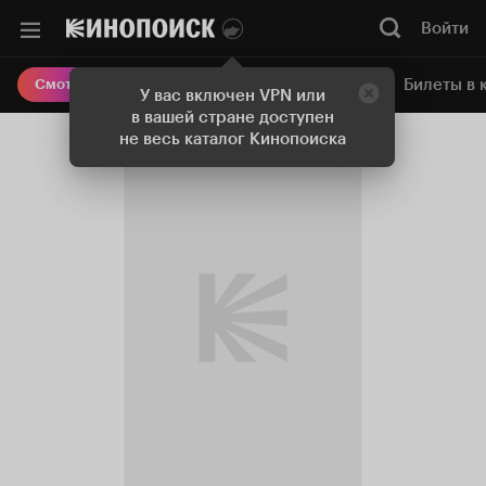
Войти
Онлайн-кинотеатр
Билеты в 
Смотреть кино
У вас включен VPN или
в вашей стране доступен
не весь каталог Кинопоиска