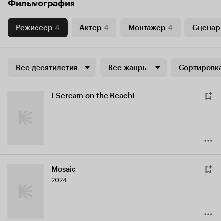
Фильмография
Режиссер
4
Актер
4
Монтажер
4
Сценар
Все десятилетия
Все жанры
Сортировка
I Scream on the Beach!
Mosaic
2024