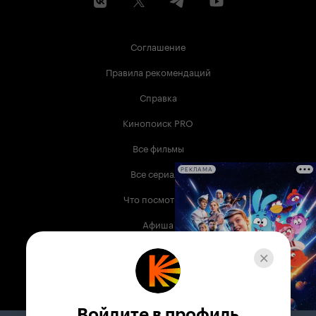
Соглашение
Правила рекомендаций
Справка
Кинопоиск PRO
Все фильмы
Все сериалы
РЕКЛАМА
Что посмотреть
Афиша
Музыка
Телепрограмма
Книги
Войдите в профиль