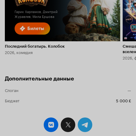
2.1
Гарик Харламов, Дмитрий
Журавлев, Мила Ершова
Билеты
Последний богатырь. Колобок
Смеша
2026, комедия
вселе
2026, 
Дополнительные данные
Слоган
—
Бюджет
5 000 £