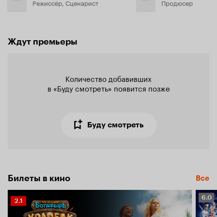
Режиссёр, Сценарист
Продюсер
Ждут премьеры
Количество добавивших

в «Буду смотреть» появится позже
Буду смотреть
Билеты в кино
Все
Рейт
6.0
Рейтинг
2.1
Кино
Кинопоиска
6.0