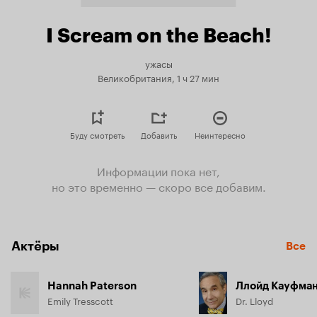
I Scream on the Beach!
ужасы
Великобритания, 1 ч 27 мин
Буду смотреть
Добавить
Неинтересно
Информации пока нет,
но это временно — скоро все добавим.
Актёры
Все
Hannah Paterson
Ллойд Кауфма
Emily Tresscott
Dr. Lloyd