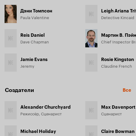
Дэни Томпсон
Leigh Ariana Tri
Paula Valentine
Detective Kincaid
Reis Daniel
Мартин В. Пэй
Dave Chapman
Chief Inspector Br
Jamie Evans
Rosie Kingston
Jeremy
Claudine French
Создатели
Все
Alexander Churchyard
Max Davenport
Режиссёр, Сценарист
Сценарист
Michael Holiday
Claire Bowman