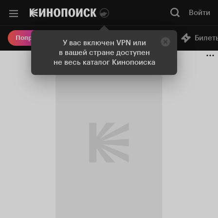
Войти
Онлайн-кинотеатр
Билет
Попробовать Плюс
У вас включен VPN или
в вашей стране доступен
не весь каталог Кинопоиска