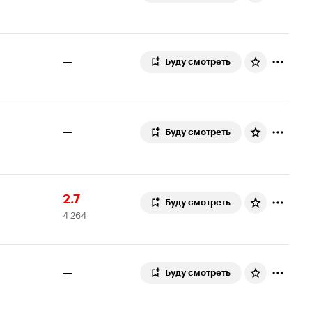
—
Буду смотреть
—
Буду смотреть
Рейтинг
4
2.7
Буду смотреть
4 264
Кинопоиска
264
2.7
оценки
—
Буду смотреть