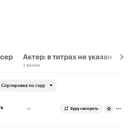
сер
Актер: в титрах не указан
Ак
3 фильма
1 фил
Сортировка по году
ть
—
Буду смотреть