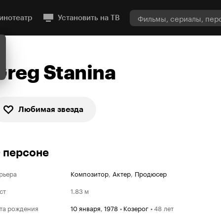
инотеатр
Установить на ТВ
Greg Stanina
Любимая звезда
 персоне
рьера
Композитор
,
Актер
,
Продюсер
ст
1.83 м
та рождения
10 января
,
1978
•
Козерог
•
48 лет