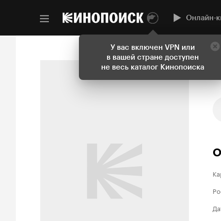
Онлайн-к
У вас включен VPN или
в вашей стране доступен
не весь каталог Кинопоиска
О
Ка
Ро
Да