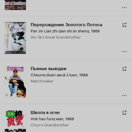
Перерождение Золотого Лотоса
Pan Jin Lian zhi qian shi jin sheng
,
1989
Wu Ta's Great Grandmother
Пьяные выходки
Cheung duen geuk ji luen
,
1988
Matchmaker
Школа в огне
Рейтинг
7.3
Hok hau fung wan
,
1988
Кинопоиска
Chun's Grandmother
7.3