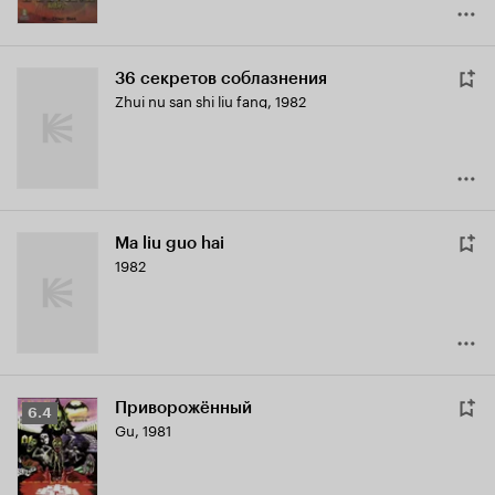
36 секретов соблазнения
Zhui nu san shi liu fang
,
1982
Ma liu guo hai
1982
Приворожённый
Рейтинг
6.4
Gu
,
1981
Кинопоиска
6.4