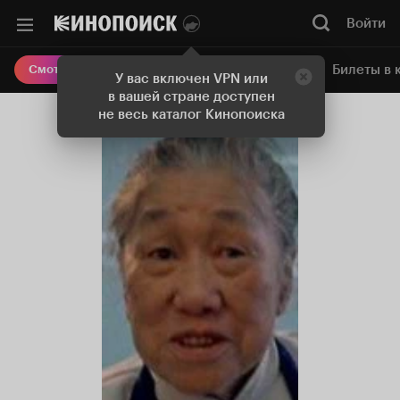
Войти
Онлайн-кинотеатр
Билеты в 
Смотреть кино
У вас включен VPN или
в вашей стране доступен
не весь каталог Кинопоиска