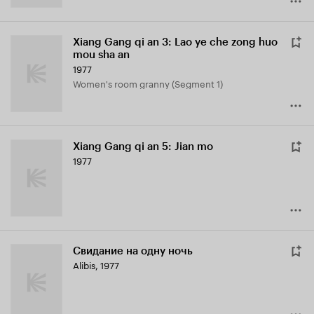
Xiang Gang qi an 3: Lao ye che zong huo
mou sha an
1977
Women's room granny (Segment 1)
Xiang Gang qi an 5: Jian mo
1977
Свидание на одну ночь
Alibis
,
1977