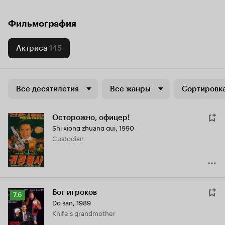
Фильмография
Актриса
145
Все десятилетия
Все жанры
Сортировка
Осторожно, офицер!
Shi xiong zhuang gui
,
1990
Custodian
Бог игроков
Рейтинг
7.6
Do san
,
1989
Кинопоиска
Knife's grandmother
7.6