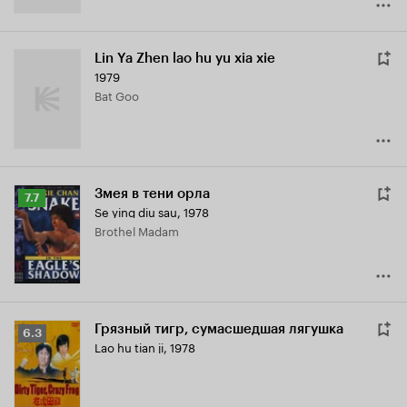
Lin Ya Zhen lao hu yu xia xie
1979
Bat Goo
Змея в тени орла
Рейтинг
7.7
Se ying diu sau
,
1978
Кинопоиска
Brothel Madam
7.7
Грязный тигр, сумасшедшая лягушка
Рейтинг
6.3
Lao hu tian ji
,
1978
Кинопоиска
6.3