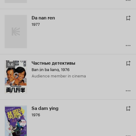
Da nan ren
1977
Частные детективы
Рейтинг
5.6
Ban jin ba liang
,
1976
Кинопоиска
Audience member in cinema
5.6
Sa dam ying
1976