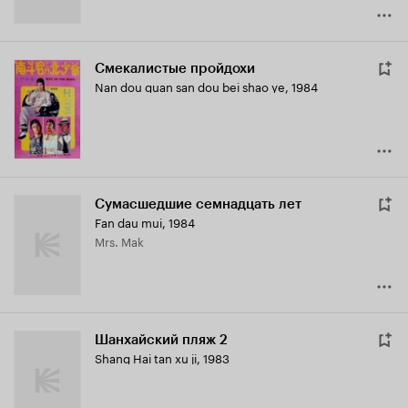
Смекалистые пройдохи
Nan dou guan san dou bei shao ye
,
1984
Сумасшедшие семнадцать лет
Fan dau mui
,
1984
Mrs. Mak
Шанхайский пляж 2
Shang Hai tan xu ji
,
1983