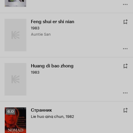
Feng shui er shi nian
1983
Auntie San
Huang di bao zhong
1983
Странник
Рейтинг
6.0
Lie huo qing chun
,
1982
Кинопоиска
6.0