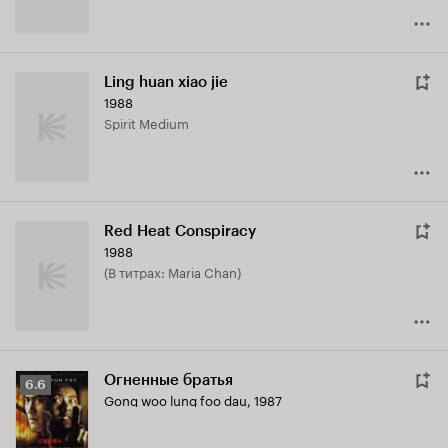
Ling huan xiao jie
1988
Spirit Medium
Red Heat Conspiracy
1988
(в титрах: Maria Chan)
Огненные братья
Рейтинг
6.6
Gong woo lung foo dau
,
1987
Кинопоиска
6.6