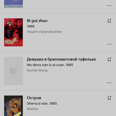
Bi gui zhuo
1986
Hsueh's Grandmother
Девушка в бриллиантовой туфельке
Mo deng xian lu qi yuan
,
1985
Auntie Wang
Остров
Sheng si xian
,
1985
Mother