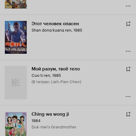
Этот человек опасен
Shan dong kuang ren
,
1985
Мой разум, твоё тело
Cuo ti ren
,
1985
(в титрах: Lieh-Pien Chen)
Ching wa wong ji
1984
Duk-mei's Grandmother