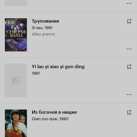
Трупомания
Рейтинг
6.0
Si sau
,
1981
Кинопоиска
Alley granny
6.0
Yi lao yi xiao yi gen ding
1981
Из богачей в нищие
Qian zuo guai
,
1980