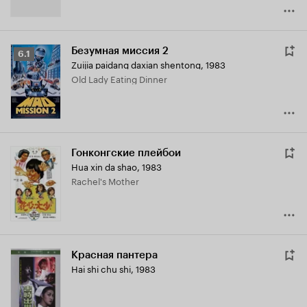
Безумная миссия 2
Рейтинг
6.1
Zuijia paidang daxian shentong
,
1983
Кинопоиска
Old Lady Eating Dinner
6.1
Гонконгские плейбои
Hua xin da shao
,
1983
Rachel's Mother
Красная пантера
Hai shi chu shi
,
1983