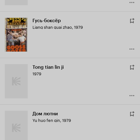
Гусь-боксёр
Liang shan guai zhao
,
1979
Tong tian lin ji
1979
Дом лютни
Yu huo fen qin
,
1979