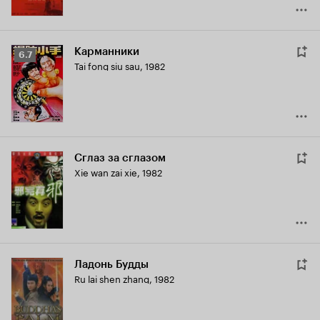
Карманники
Рейтинг
6.7
Tai fong siu sau
,
1982
Кинопоиска
6.7
Сглаз за сглазом
Xie wan zai xie
,
1982
Ладонь Будды
Ru lai shen zhang
,
1982