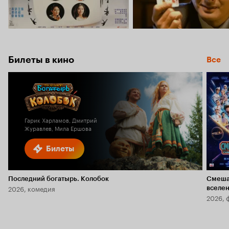
Билеты в кино
Все
Гарик Харламов, Дмитрий
Журавлев, Мила Ершова
Билеты
Последний богатырь. Колобок
Смеша
2026, комедия
вселе
2026, 