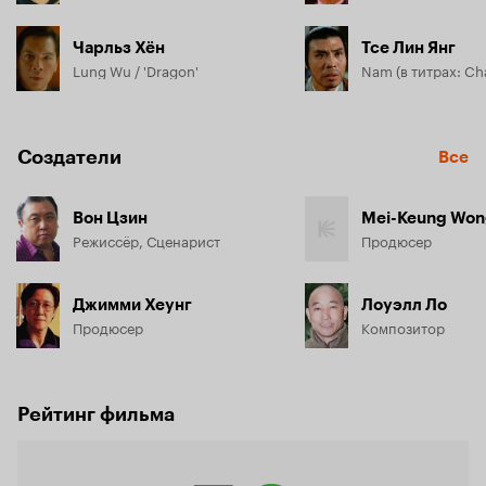
Чарльз Хён
Тсе Лин Янг
Lung Wu / 'Dragon'
Создатели
Все
Вон Цзин
Mei-Keung Wo
Режиссёр, Сценарист
Продюсер
Джимми Хеунг
Лоуэлл Ло
Продюсер
Композитор
Рейтинг фильма