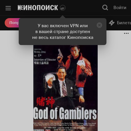
Войти
Онлайн-кинотеатр
Билет
Попробовать Плюс
У вас включен VPN или
в вашей стране доступен
не весь каталог Кинопоиска