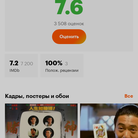
7.6
Рейтинг
3 508 оценок
Кинопо
Оценить
7.6
7 200
3
7.2
100%
IMDb
Полож. рецензии
Кадры, постеры и обои
Все