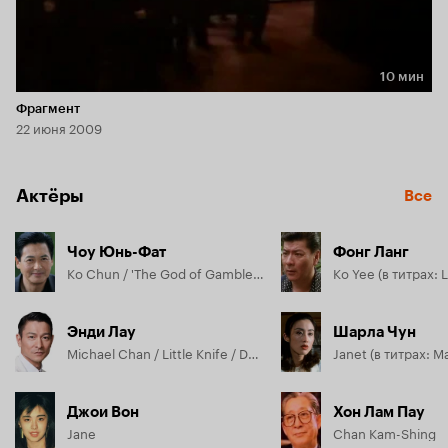
10 мин
Длительность 10 мин
Фрагмент
22 июня 2009
Актёры
Все
Чоу Юнь-Фат
Фонг Ланг
Ko Chun / 'The God of Gamblers' (в титрах: Chow Yun Fat)
Ko Yee (в титрах: 
Энди Лау
Шарла Чун
Michael Chan / Little Knife / Dagger
Janet (в титрах: 
Джои Вон
Хон Лам Пау
Jane
Chan Kam-Shing