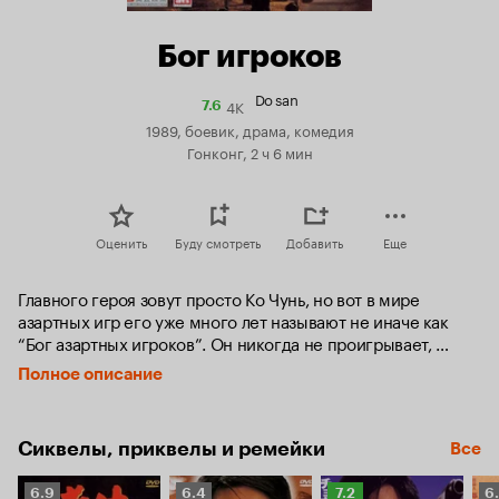
Бог игроков
Do san
4K
Рейтинг
7.6
Кинопоиска
1989, боевик, драма, комедия
7.6
Гонконг, 2 ч 6 мин
Оценить
Буду смотреть
Добавить
Еще
Главного героя зовут просто Ко Чунь, но вот в мире 
азартных игр его уже много лет называют не иначе как 
“Бог азартных игроков”. Он никогда не проигрывает, 
карты в его руках ведут себя словно живые, а игральные 
Полное описание
кости способны творить настоящие чудеса. Он знает, как 
выпадут кости даже просто слушая их стук в игральном 
кубке.

Сиквелы, приквелы и ремейки
Все
Однажды Ко Чунь попадает в ловушку и из-за полученных 
Рейтинг
Рейтинг
Рейтинг
Р
травм лишается памяти. Подобравший его на дороге 
6.9
6.4
7.2
6