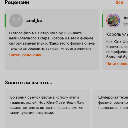
Рецензии
Все
b
anel_ka
12
С этого фильма я открыла Чоу Юнь-Фата,
Король ул
великолепного актера, который в этом фильме
Как Юнь-Фат
сыграл замечательно. Жанр этого фильма очень
Конечно, а
трудно определить, так как тут есть и элементы
специфичны.
комедии, драмы, что-то криминальное...
Читать рецензию
большой бу
Играть маленького ребенка взрослому очень
(хотя бы с 
сложно, но он был бесподобен. Главный герой
Читать рец
способны вы
был известным, богатым и очень талантливым,
одно дело. 
но в один злосчастный день он теряет память.
особенным. 
С этого момента ни остается ничего от того,
режиссером
Знаете ли вы что...
влиятельного и красивого парня. Его находят
послужным 
три друга, которые пытаются ему 'помочь'. Они
мировым име
узнают о таланте Ко Чуня и пытаются его
Во время съемок фильма исполнители
Шулерская техни
всяком случ
использовать. Хоть у Ко Чуня и остались
главных ролей, Чоу Юнь-Фат и Энди Лау,
фильме, реально
мнению. Поэ
прежние таланты, ведет он себя как ребенок,
самостоятельно выполняли все сложные
называется «han
мне очень п
может плакать, пока ему не дадут шоколадку,
манипуляции с картами.
Гонконга, и, 
причем у него есть любимый шоколад, который
недостаточн
он требует постоянно. Позже такой талант не
парень не п
может долго оставаться незамеченным, и