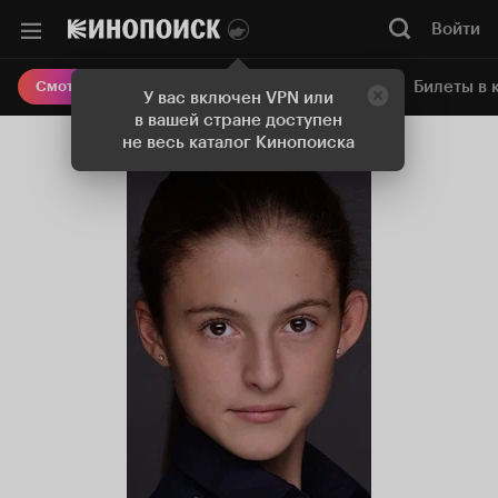
Войти
Онлайн-кинотеатр
Билеты в 
Смотреть кино
У вас включен VPN или
в вашей стране доступен
не весь каталог Кинопоиска