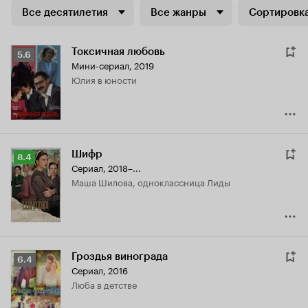
Все десятилетия
Все жанры
Сортировка
Токсичная любовь
Рейтинг
5.6
Мини-сериал, 2019
Кинопоиска
Юлия в юности
5.6
Шифр
Рейтинг
8.4
Сериал, 2018–...
Кинопоиска
Маша Шилова, одноклассница Лиды
8.4
Гроздья винограда
Рейтинг
6.4
Сериал, 2016
Кинопоиска
Люба в детстве
6.4