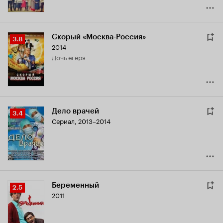
Скорый «Москва-Россия»
Рейтинг
3.8
2014
Кинопоиска
дочь егеря
3.8
Дело врачей
Рейтинг
3.4
Сериал, 2013–2014
Кинопоиска
3.4
Беременный
Рейтинг
2.5
2011
Кинопоиска
2.5