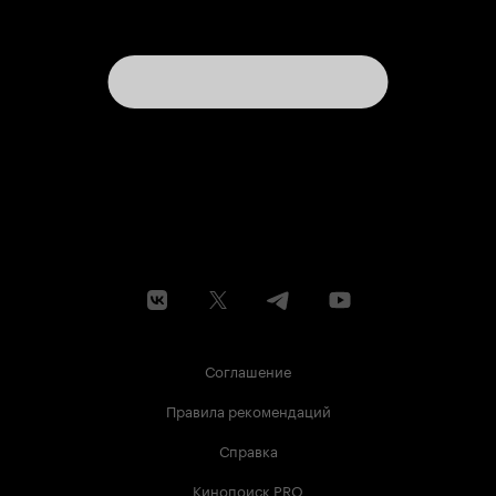
Соглашение
Правила рекомендаций
Справка
Кинопоиск PRO