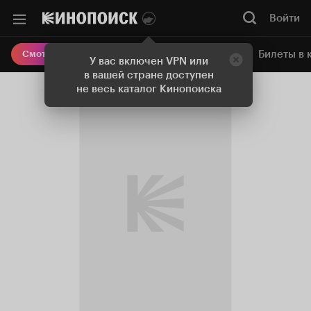
Войти
Онлайн-кинотеатр
Билеты в 
Смотреть кино
У вас включен VPN или
в вашей стране доступен
не весь каталог Кинопоиска