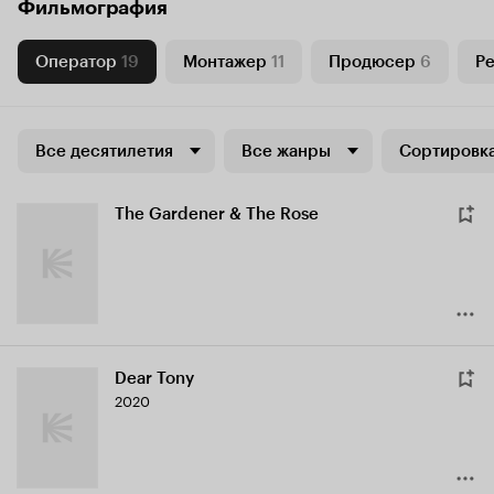
Фильмография
Оператор
19
Монтажер
11
Продюсер
6
Р
Все десятилетия
Все жанры
Сортировка
The Gardener & The Rose
Dear Tony
2020