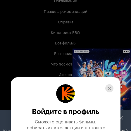
Соглашение
Правила рекомендаций
Справка
Кинопоиск PRO
Все фильмы
Все сериалы
РЕКЛАМА
Что посмотреть
Афиша
Музыка
Телепрограмма
Книги
Войдите в профиль
Служба поддержки
Сможете оценивать фильмы,

 собирать их в коллекции и не только
Кажется, вы используете блокировщик рекламы. Вместе с рекламой