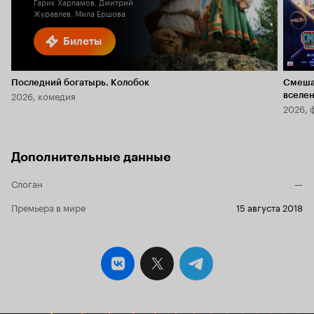
Гарик Харламов, Дмитрий
Журавлев, Мила Ершова
Билеты
Последний богатырь. Колобок
Смеша
2026, комедия
вселе
2026, 
Дополнительные данные
Слоган
—
Премьера в мире
15 августа 2018