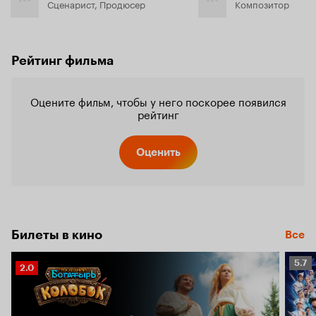
Сценарист, Продюсер
Композитор
Рейтинг фильма
Оцените фильм, чтобы у него поскорее появился
рейтинг
Оценить
Билеты в кино
Все
Рейт
5.7
Рейтинг
2.0
Кино
Кинопоиска
5.7
2.0