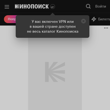
Войти
Онлайн-кинотеатр
Билет
Попробовать Плюс
У вас включен VPN или
в вашей стране доступен
не весь каталог Кинопоиска