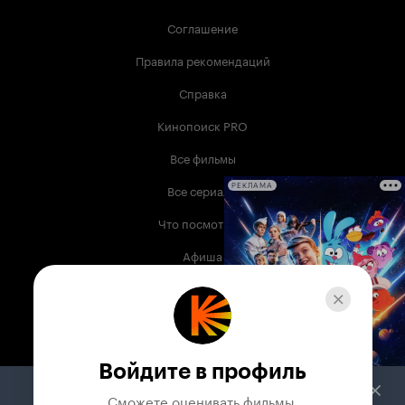
Соглашение
Правила рекомендаций
Справка
Кинопоиск PRO
Все фильмы
Все сериалы
РЕКЛАМА
Что посмотреть
Афиша
Музыка
Телепрограмма
Книги
Войдите в профиль
Служба поддержки
Сможете оценивать фильмы,
