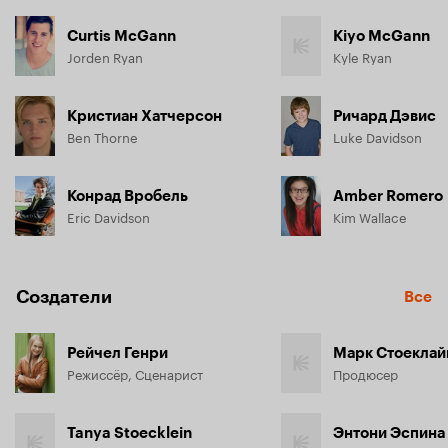
Curtis McGann
Kiyo McGann
Jorden Ryan
Kyle Ryan
Кристиан Хатчерсон
Ричард Дэвис
Ben Thorne
Luke Davidson
Конрад Вробель
Amber Romero
Eric Davidson
Kim Wallace
Создатели
Все
Рейчел Генри
Марк Стоеклай
Режиссёр, Сценарист
Продюсер
Tanya Stoecklein
Энтони Эспина