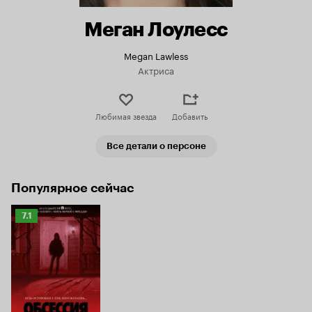
Меган Лоулесс
Megan Lawless
Актриса
Любимая звезда
Добавить
Все детали о персоне
Популярное сейчас
Рейтинг
7.1
Кинопоиска
7.1