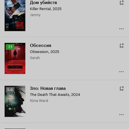
Дом убийств
Killer Rental
,
2025
Jenny
Обсессия
Рейтинг
7.1
Obsession
,
2025
Кинопоиска
Sarah
7.1
Зло: Новая глава
Рейтинг
5.6
The Death That Awaits
,
2024
Кинопоиска
Nina Ward
5.6