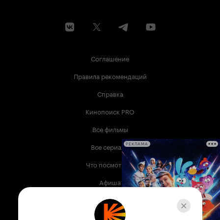
Соглашение
Правила рекомендаций
Справка
Кинопоиск PRO
Все фильмы
Все сериалы
РЕКЛАМА
Что посмотреть
Афиша
Музыка
Телепрограмма