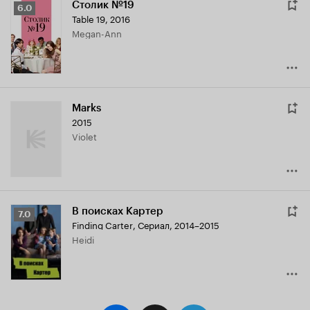
Столик №19
Рейтинг
6.0
Table 19
,
2016
Кинопоиска
Megan-Ann
6.0
Marks
2015
Violet
В поисках Картер
Рейтинг
7.0
Finding Carter
,
Сериал, 2014–2015
Кинопоиска
Heidi
7.0