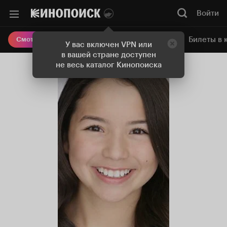
Войти
Онлайн-кинотеатр
Билеты в 
Смотреть кино
У вас включен VPN или
в вашей стране доступен
не весь каталог Кинопоиска