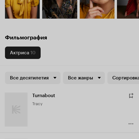
Фильмография
Актриса
10
Все десятилетия
Все жанры
Сортировка
Turnabout
Tracy