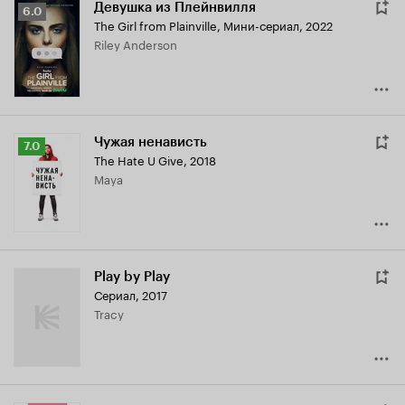
Девушка из Плейнвилля
Рейтинг
6.0
The Girl from Plainville
,
Мини-сериал, 2022
Кинопоиска
Riley Anderson
6.0
Чужая ненависть
Рейтинг
7.0
The Hate U Give
,
2018
Кинопоиска
Maya
7.0
Play by Play
Сериал, 2017
Tracy