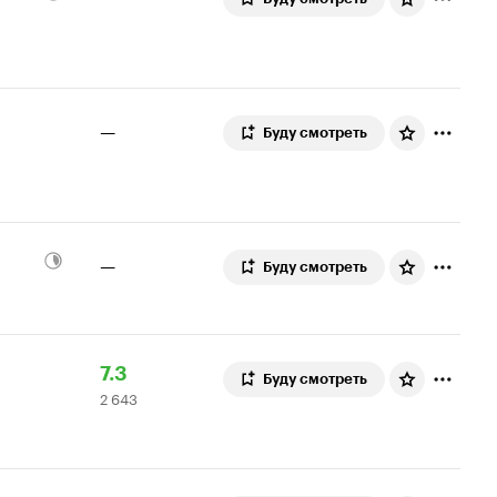
—
Буду смотреть
—
Буду смотреть
Рейтинг
2
7.3
Буду смотреть
2 643
Кинопоиска
643
7.3
оценки