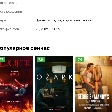
та рождения
—
сто рождения
—
анры
драма
,
комедия
,
короткометражка
его фильмов
25
,
2012
—
2025
опулярное сейчас
Рейтинг
Рейтинг
Рейтинг
7.7
7.9
7.6
Кинопоиска
Кинопоиска
Кинопоиска
.7
7.9
7.6