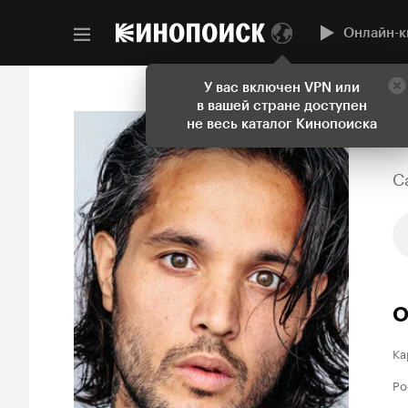
Онлайн-к
У вас включен VPN или
в вашей стране доступен
не весь каталог Кинопоиска
C
О
Ка
Ро