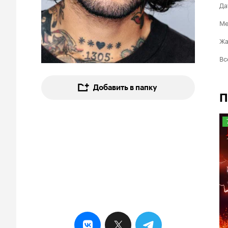
Да
Ме
Ж
Вс
Добавить в папку
П
7