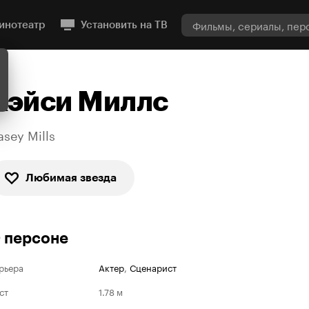
инотеатр
Установить на ТВ
Кэйси Миллс
asey Mills
Любимая звезда
 персоне
рьера
Актер
,
Сценарист
ст
1.78 м