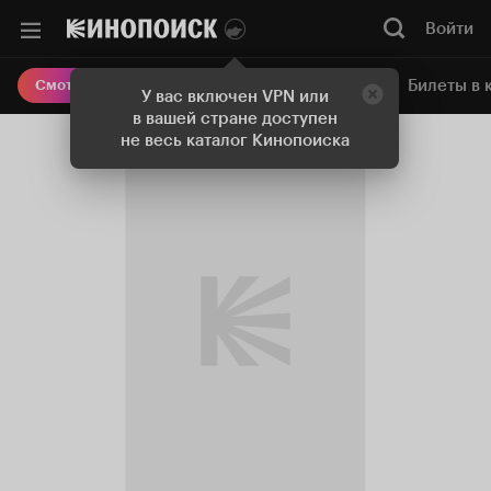
Войти
Онлайн-кинотеатр
Билеты в 
Смотреть кино
У вас включен VPN или
в вашей стране доступен
не весь каталог Кинопоиска