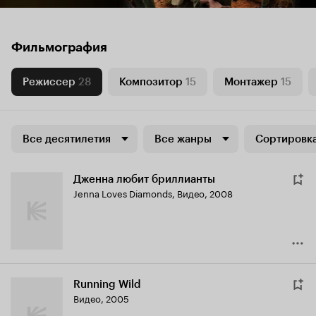
Фильмография
Режиссер
28
Композитор
15
Монтажер
15
Все десятилетия
Все жанры
Сортировка
Дженна любит бриллианты
Jenna Loves Diamonds
,
Видео, 2008
Running Wild
Видео, 2005