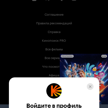
Соглашение
Правила рекомендаций
Справка
Кинопоиск PRO
Все фильмы
Все сериалы
РЕКЛАМА
Что посмотреть
Афиша
Музыка
Телепрограмма
Книги
Войдите в профиль