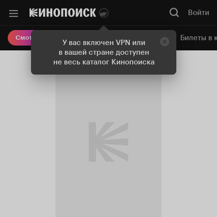
Войти
Онлайн-кинотеатр
Билеты в 
Смотреть кино
У вас включен VPN или
в вашей стране доступен
не весь каталог Кинопоиска