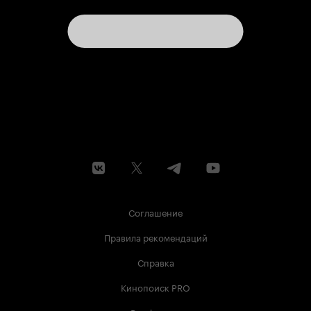
Соглашение
Правила рекомендаций
Справка
Кинопоиск PRO