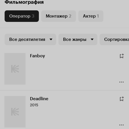
Фильмография
Оператор
3
Монтажер
2
Актер
1
Все десятилетия
Все жанры
Сортировка
Fanboy
Deadline
2015