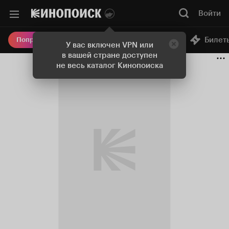
Войти
Онлайн-кинотеатр
Билет
Попробовать Плюс
У вас включен VPN или
в вашей стране доступен
не весь каталог Кинопоиска