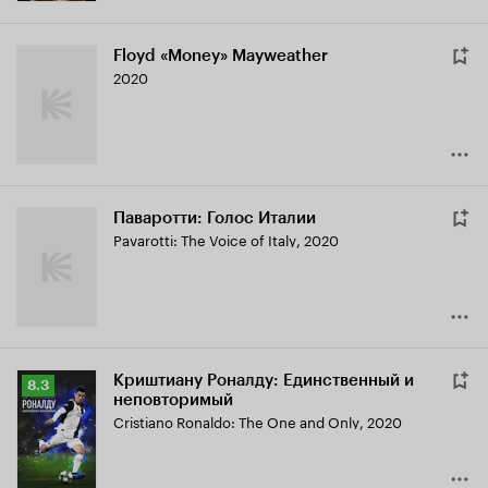
Floyd «Money» Mayweather
2020
Паваротти: Голос Италии
Pavarotti: The Voice of Italy
,
2020
Криштиану Роналду: Единственный и
Рейтинг
8.3
неповторимый
Кинопоиска
Cristiano Ronaldo: The One and Only
,
2020
8.3