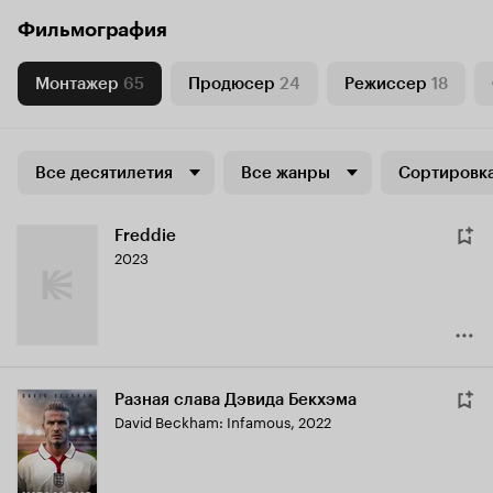
Фильмография
Монтажер
65
Продюсер
24
Режиссер
18
Все десятилетия
Все жанры
Сортировка
Freddie
2023
Разная слава Дэвида Бекхэма
David Beckham: Infamous
,
2022