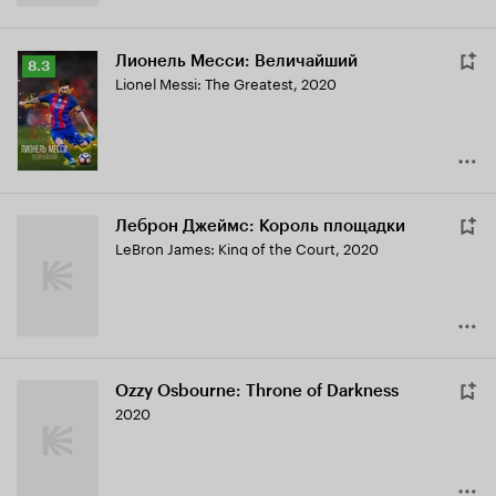
Лионель Месси: Величайший
Рейтинг
8.3
Lionel Messi: The Greatest
,
2020
Кинопоиска
8.3
Леброн Джеймс: Король площадки
LeBron James: King of the Court
,
2020
Ozzy Osbourne: Throne of Darkness
2020