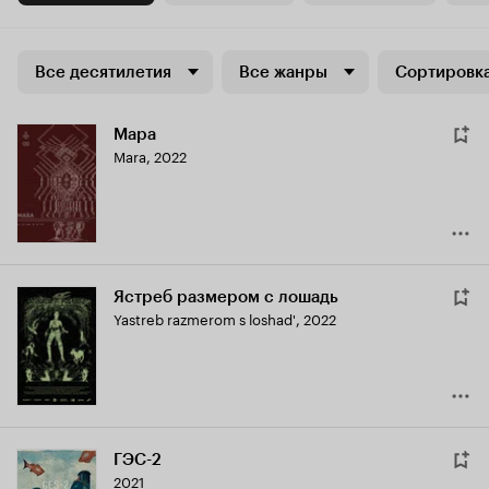
Все десятилетия
Все жанры
Сортировка
Мара
Mara
,
2022
Ястреб размером с лошадь
Yastreb razmerom s loshad'
,
2022
ГЭС-2
2021