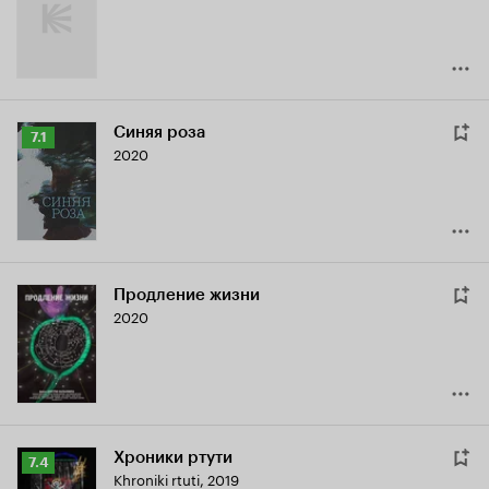
Синяя роза
Рейтинг
7.1
2020
Кинопоиска
7.1
Продление жизни
2020
Хроники ртути
Рейтинг
7.4
Khroniki rtuti
,
2019
Кинопоиска