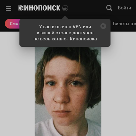
Войти
Онлайн-кинотеатр
Билеты в 
Смотреть кино
У вас включен VPN или
в вашей стране доступен
не весь каталог Кинопоиска