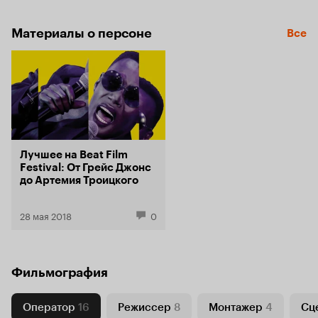
Материалы о персоне
Все
Лучшее на Beat Film
Festival: От Грейс Джонс
до Артемия Троицкого
28 мая 2018
0
Фильмография
Оператор
16
Режиссер
8
Монтажер
4
Сц