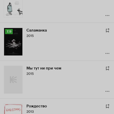
Саламанка
Рейтинг
7.9
2015
Кинопоиска
7.9
Мы тут ни при чем
2015
Рождество
2013