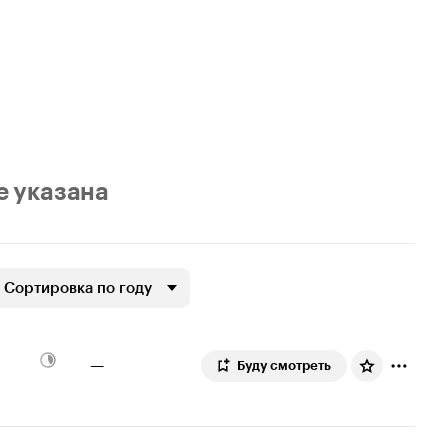
е указана
Сортировка по году
—
Буду смотреть