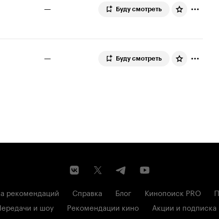
—
Буду смотреть
—
Буду смотреть
а рекомендаций
Справка
Блог
Кинопоиск PRO
П
Передачи и шоу
Рекомендации кино
Акции и подписка