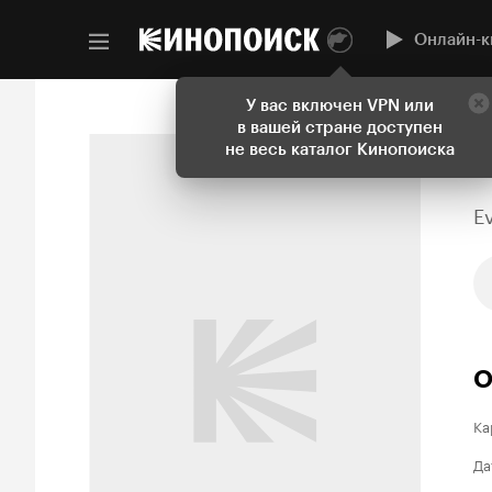
Онлайн-к
У вас включен VPN или
в вашей стране доступен
не весь каталог Кинопоиска
E
О
Ка
Да