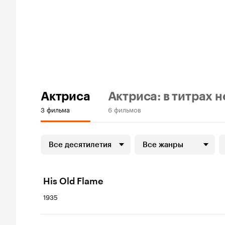
Актриса
Актриса: в титрах н
3 фильма
6 фильмов
Все десятилетия
Все жанры
His Old Flame
1935