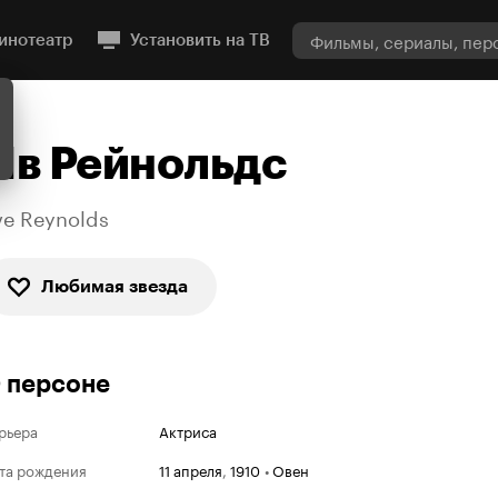
инотеатр
Установить на ТВ
Ив Рейнольдс
ve Reynolds
Любимая звезда
 персоне
рьера
Актриса
та рождения
11 апреля
,
1910
•
Овен