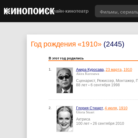
Онлайн-кинотеатр
Год рождения
«1910»
(2445)
В этот год родились
1.
Акира Куросава
,
23 марта
,
1910
Akira Kurosawa
Сценарист, Режиссер, Монтажер, 
88 лет
6 сентября 1998
•
2.
Глория Стюарт
,
4 июля
,
1910
Gloria Stuart
Актриса
100 лет
26 сентября 2010
•