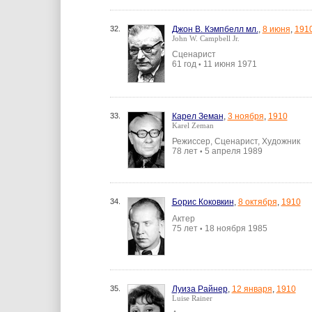
32.
Джон В. Кэмпбелл мл.
,
8 июня
,
191
John W. Campbell Jr.
Сценарист
61 год
11 июня 1971
•
33.
Карел Земан
,
3 ноября
,
1910
Karel Zeman
Режиссер, Сценарист, Художник
78 лет
5 апреля 1989
•
34.
Борис Коковкин
,
8 октября
,
1910
Актер
75 лет
18 ноября 1985
•
35.
Луиза Райнер
,
12 января
,
1910
Luise Rainer