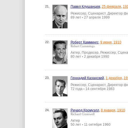
21.
Павел Клушанцев
,
25 февраля
,
19
Режиссер, Сценарист, Директор фи
89 лет
27 апреля 1999
•
22.
Роберт Каммингс
,
9 июня
,
1910
Robert Cummings
Актер, Продюсер, Режиссер, Сцен
80 лет
2 декабря 1990
•
23.
Геннадий Казанский
,
1 декабря
,
19
Режиссер, Сценарист, Директор ф
72 года
14 сентября 1983
•
24.
Ричард Кромуэлл
,
8 января
,
1910
Richard Cromwell
Актер
50 лет
11 октября 1960
•