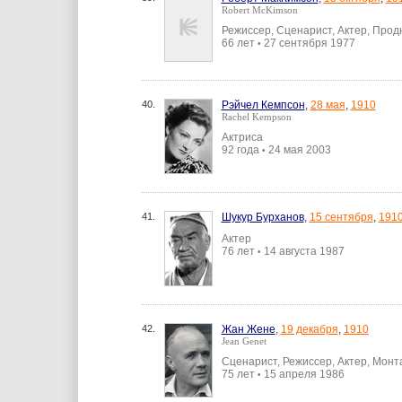
Robert McKimson
Режиссер, Сценарист, Актер, Прод
66 лет
27 сентября 1977
•
40.
Рэйчел Кемпсон
,
28 мая
,
1910
Rachel Kempson
Актриса
92 года
24 мая 2003
•
41.
Шукур Бурханов
,
15 сентября
,
191
Актер
76 лет
14 августа 1987
•
42.
Жан Жене
,
19 декабря
,
1910
Jean Genet
Сценарист, Режиссер, Актер, Монт
75 лет
15 апреля 1986
•