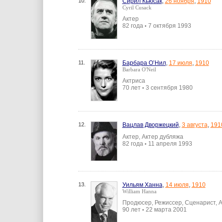
10.
Сирил Кьюсак
,
26 ноября
,
1910
Cyril Cusack
Актер
82 года
7 октября 1993
•
11.
Барбара О’Нил
,
17 июля
,
1910
Barbara O'Neil
Актриса
70 лет
3 сентября 1980
•
12.
Вацлав Дворжецкий
,
3 августа
,
191
Актер, Актер дубляжа
82 года
11 апреля 1993
•
13.
Уильям Ханна
,
14 июля
,
1910
William Hanna
Продюсер, Режиссер, Сценарист, А
90 лет
22 марта 2001
•