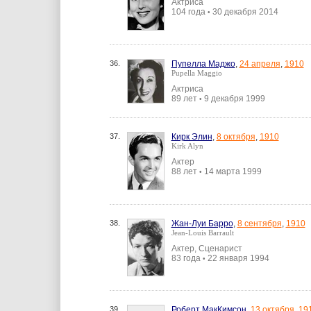
Актриса
104 года
30 декабря 2014
•
36.
Пупелла Маджо
,
24 апреля
,
1910
Pupella Maggio
Актриса
89 лет
9 декабря 1999
•
37.
Кирк Элин
,
8 октября
,
1910
Kirk Alyn
Актер
88 лет
14 марта 1999
•
38.
Жан-Луи Барро
,
8 сентября
,
1910
Jean-Louis Barrault
Актер, Сценарист
83 года
22 января 1994
•
39.
Роберт МакКимсон
,
13 октября
,
19