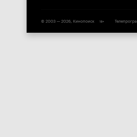
© 2003 —
2026
,
Кинопоиск
Телепрогр
18
+