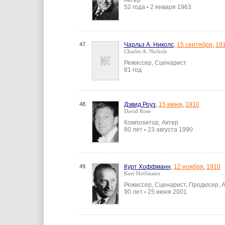
Актер
52 года
2 января 1963
•
47.
Чарльз А. Николс
,
15 сентября
,
19
Charles A. Nichols
Режиссер, Сценарист
81 год
48.
Дэвид Роуз
,
15 июня
,
1910
David Rose
Композитор, Актер
80 лет
23 августа 1990
•
49.
Курт Хоффманн
,
12 ноября
,
1910
Kurt Hoffmann
Режиссер, Сценарист, Продюсер, 
90 лет
25 июня 2001
•