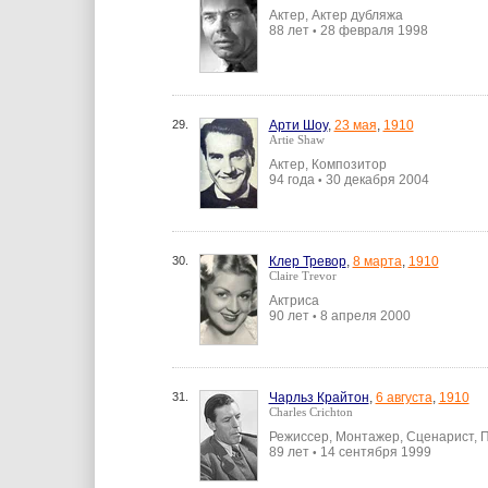
Актер, Актер дубляжа
88 лет
28 февраля 1998
•
29.
Арти Шоу
,
23 мая
,
1910
Artie Shaw
Актер, Композитор
94 года
30 декабря 2004
•
30.
Клер Тревор
,
8 марта
,
1910
Claire Trevor
Актриса
90 лет
8 апреля 2000
•
31.
Чарльз Крайтон
,
6 августа
,
1910
Charles Crichton
Режиссер, Монтажер, Сценарист, 
89 лет
14 сентября 1999
•