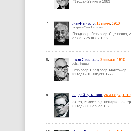
73 года
29 июля 1983
•
7.
Жак-Ив Кусто
,
11 июня
,
1910
Jacques-Yves Cousteau
Продюсер, Режиссер, Сценарист, 
87 лет
25 июня 1997
•
8.
Джон Стёрджес
,
3 января
,
1910
John Sturges
Режиссер, Продюсер, Монтажер
82 года
18 августа 1992
•
9.
Андрей Тутышкин
,
24 января
,
1910
Актер, Режиссер, Сценарист, Акте
61 год
30 ноября 1971
•