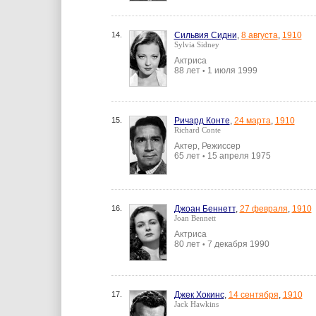
14.
Сильвия Сидни
,
8 августа
,
1910
Sylvia Sidney
Актриса
88 лет
1 июля 1999
•
15.
Ричард Конте
,
24 марта
,
1910
Richard Conte
Актер, Режиссер
65 лет
15 апреля 1975
•
16.
Джоан Беннетт
,
27 февраля
,
1910
Joan Bennett
Актриса
80 лет
7 декабря 1990
•
17.
Джек Хокинс
,
14 сентября
,
1910
Jack Hawkins