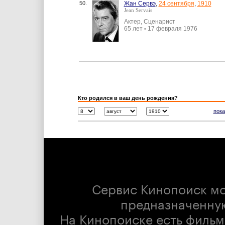
50.
Жан Сервэ
,
24 сентября
,
1910
Jean Servais
Актер, Сценарист
65 лет
17 февраля 1976
•
Кто родился в ваш день рождения?
пока
Сервис Кинопоиск м
предназначенну
На Кинопоиске есть фильм