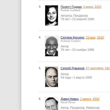
3.
Полетт Годдар
,
3 июня
,
1910
Paulette Goddard
Актриса, Продюсер
79 лет
23 апреля 1990
•
4.
Скэтмэн Крозерс
,
23 мая
,
1910
Scatman Crothers
Актер
76 лет
22 ноября 1986
•
5.
Сергей Лукьянов
,
27 сентября
,
191
Актер
54 года
1 марта 1965
•
6.
Дэвид Нивен
,
1 марта
,
1910
David Niven
Актер, Продюсер, Режиссер