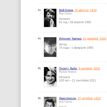
43.
Мэй Кларк
,
16 августа
,
1910
Mae Clarke
Актриса
81 год
29 апреля 1992
•
44.
Ипполит Хвичиа
,
31 декабря
,
1910
Актер
74 года
1 февраля 1985
•
45.
Полетт Дюбо
,
8 октября
,
1910
Paulette Dubost
Актриса
100 лет
21 сентября 2011
•
46.
Джек Карсон
,
27 октября
,
1910
Jack Carson