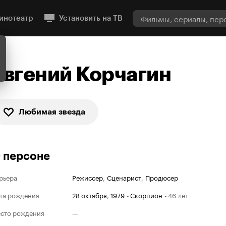
инотеатр
Установить на ТВ
Евгений Корчагин
Любимая звезда
 персоне
рьера
Режиссер
,
Сценарист
,
Продюсер
та рождения
28 октября
,
1979
•
Скорпион
•
46 лет
сто рождения
—