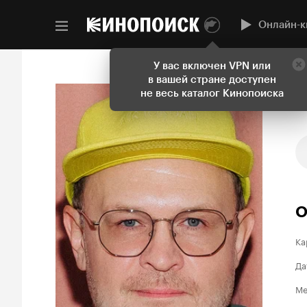
Онлайн-к
У вас включен VPN или
в вашей стране доступен
не весь каталог Кинопоиска
О
Ка
Да
Ме