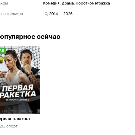
анры
комедия
,
драма
,
короткометражка
его фильмов
10
,
2014
—
2026
опулярное сейчас
Рейтинг
7.9
Кинопоиска
.9
рвая ракетка
26, спорт