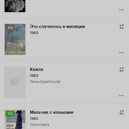
Это случилось в милиции
Рейтинг
7.0
1963
Кинопоиска
7.0
Кюхля
1963
тетка Брейткопф
Мальчик с коньками
Рейтинг
7.5
1962
Кинопоиска
санитарка
7.5