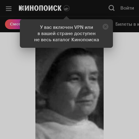
Войти
Онлайн-кинотеатр
Билеты в 
Смотреть кино
У вас включен VPN или
в вашей стране доступен
не весь каталог Кинопоиска