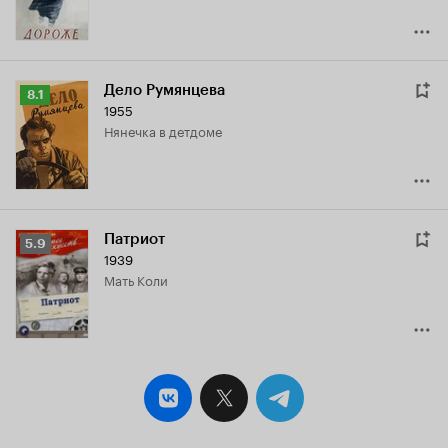
Дело Румянцева
Рейтинг
8.1
1955
Кинопоиска
нянечка в детдоме
8.1
Патриот
Рейтинг
5.9
1939
Кинопоиска
мать Коли
5.9