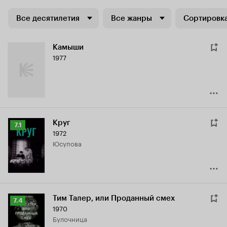
Все десятилетия
Все жанры
Сортировка
Камыши
1977
Круг
Рейтинг
7.1
1972
Кинопоиска
Юсупова
7.1
Тим Талер, или Проданный смех
Рейтинг
7.4
1970
Кинопоиска
булочница
7.4