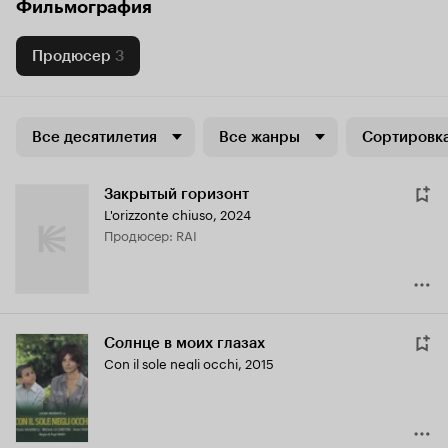
Фильмография
Продюсер
3
Все десятилетия
Все жанры
Сортировка
Закрытый горизонт
L'orizzonte chiuso
,
2024
продюсер: RAI
Солнце в моих глазах
Con il sole negli occhi
,
2015