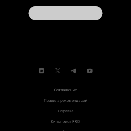
Соглашение
Правила рекомендаций
Справка
Кинопоиск PRO