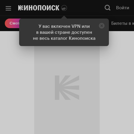
Войти
Онлайн-кинотеатр
Билеты в 
Смотреть кино
У вас включен VPN или
в вашей стране доступен
не весь каталог Кинопоиска