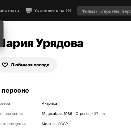
инотеатр
Установить на ТВ
Мария Урядова
Любимая звезда
 персоне
рьера
Актриса
та рождения
15 декабря
,
1988
•
Стрелец
•
37 лет
сто рождения
Москва
,
СССР