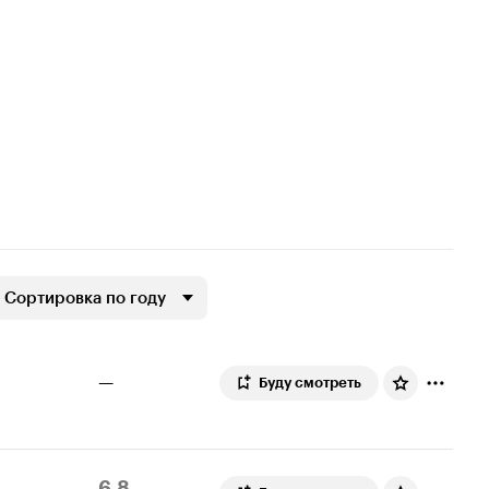
Сортировка по году
—
Буду смотреть
Рейтинг
55
6.8