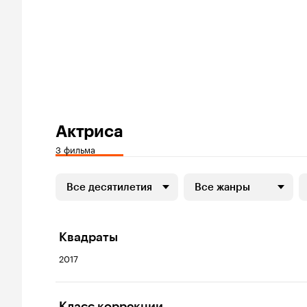
Актриса
3 фильма
Все десятилетия
Все жанры
Квадраты
2017
Класс коррекции