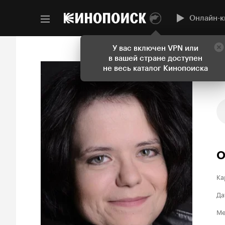
Онлайн-к
У вас включен VPN или
в вашей стране доступен
не весь каталог Кинопоиска
О
Ка
Да
Ме