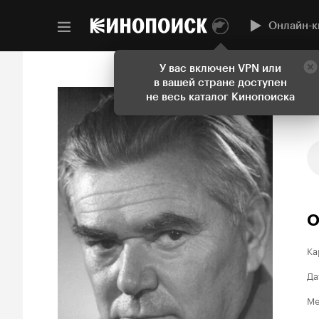
Онлайн-к
У вас включен VPN или
в вашей стране доступен
не весь каталог Кинопоиска
О
Ка
Да
Ме