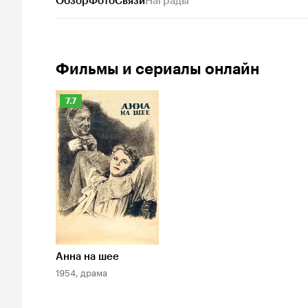
Обзор
Фото
Связи
Награды
Фильмы и сериалы онлайн
Рейтинг
7.7
Кинопоиска
7.7
Анна на шее
1954, драма