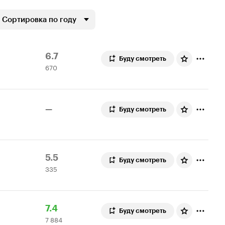
Сортировка по году
Рейтинг
670
6.7
Буду смотреть
670
Кинопоиска
оценок
6.7
—
Буду смотреть
Рейтинг
335
5.5
Буду смотреть
335
Кинопоиска
оценок
5.5
Рейтинг
7
7.4
Буду смотреть
7 884
Кинопоиска
884