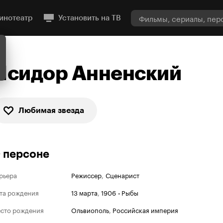
инотеатр
Установить на ТВ
Исидор Анненский
Любимая звезда
 персоне
рьера
Режиссер
,
Сценарист
та рождения
13 марта
,
1906
•
Рыбы
сто рождения
Ольвиополь
,
Российская империя