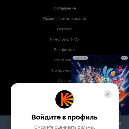
Соглашение
Правила рекомендаций
Справка
Кинопоиск PRO
Все фильмы
Все сериалы
РЕКЛАМА
Что посмотреть
Афиша
Музыка
Телепрограмма
Книги
Войдите в профиль
Служба поддержки
Сможете оценивать фильмы,
