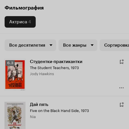
Фильмография
Актриса
4
Все десятилетия
Все жанры
Сортировка
Студентки-практикантки
Рейтинг
6.3
The Student Teachers
,
1973
Кинопоиска
Jody Hawkins
6.3
Дай пять
Five on the Black Hand Side
,
1973
Nia