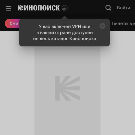
Войти
Онлайн-кинотеатр
Билеты в 
Смотреть кино
У вас включен VPN или
в вашей стране доступен
не весь каталог Кинопоиска