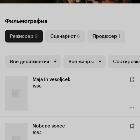
Фильмография
Режиссер
9
Сценарист
6
Продюсер
1
Все десятилетия
Все жанры
Сортировка
Maja in vesoljcek
1988
Nobeno sonce
1984