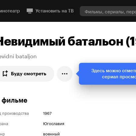
инотеатр
Установить на ТВ
Невидимый батальон (1
vidni bataljon
Здесь можно отмет
Буду смотреть
сериал просм
 фильме
д производства
1967
рана
Югославия
нр
военный