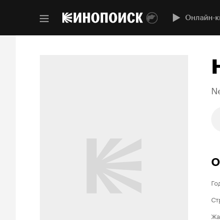
Онлайн-к
Ne
О
Го
Ст
Жа