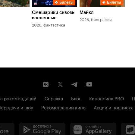
Билеты
Билеты
Смешарики сквозь
Майкл
Зл
вселенные
мер
2026, биография
2026, фантастика
202
а рекомендаций
Справка
Блог
Кинопоиск PRO
П
Передачи и шоу
Рекомендации кино
Акции и подписка