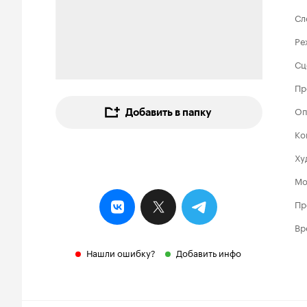
Сл
Ре
Сц
Пр
Оп
Добавить в папку
Ко
Ху
Мо
Пр
Вр
Нашли ошибку?
Добавить инфо