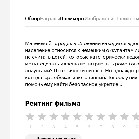
Обзор
Награды
Премьеры
Изображения
Трейлеры
Маленький городок в Словении находится вдал
население относится к немецким оккупантам л
не считать детей, которые категорически недо
могут сделать маленькие патриоты, кроме тог
лозунгами? Практически ничего. Но однажды р
концлагеря сбежал заключенный. Теперь у них 
помочь ему найти безопасное укрытие…
Рейтинг фильма
1
2
3
4
5
6
7
8
9
10
Написать рецензию