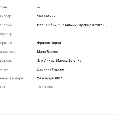
оган
—
жиссер
Яне Кавчич
енарий
Иван Рибич
,
Яне Кавчич
,
Франце Штиглиц
одюсер
—
ератор
Франце Церар
мпозитор
Mario Rijavec
дожник
Эли Ликар
,
Marusa Zelenka
нтаж
Даринка Персин
емьера в мире
24 ноября 1967
,
...
емя
1 ч 20 мин