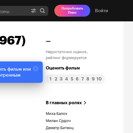
Попробовать
Войти
Плюс
967)
–
Недостаточно оценок,
рейтинг формируется
Оценить фильм
ить фильм или
отренным
1
2
3
4
5
6
7
8
9
10
В главных ролях
Миха Балох
Милан Срдоч
Деметр Битенц