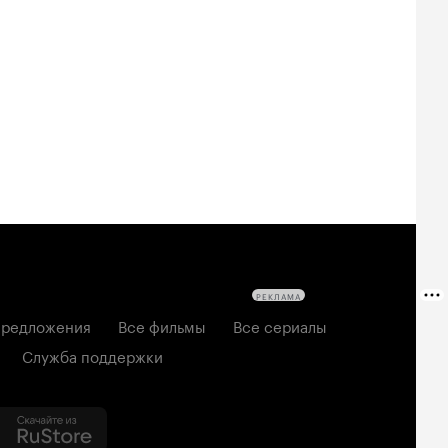
Билеты
Билеты
Билеты
овещие
На деревню
Старый орёл
твецы: Пекло
дедушке 2
2026, семейный
6, ужасы
2026, комедия
РЕКЛАМА
редложения
Все фильмы
Все сериалы
Служба поддержки