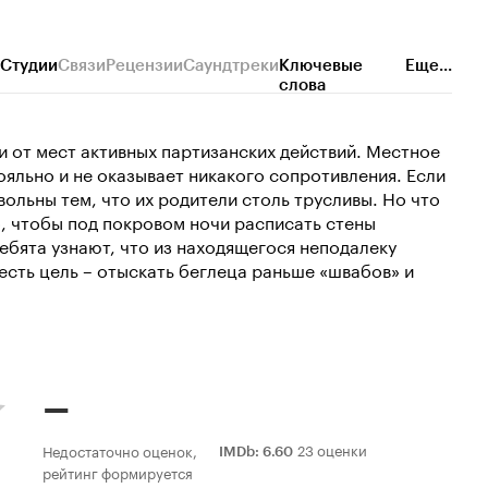
Студии
Связи
Рецензии
Саундтреки
Ключевые
Еще...
слова
и от мест активных партизанских действий. Местное
ояльно и не оказывает никакого сопротивления. Если
вольны тем, что их родители столь трусливы. Но что
о, чтобы под покровом ночи расписать стены
ебята узнают, что из находящегося неподалеку
есть цель – отыскать беглеца раньше «швабов» и
–
23 оценки
Недостаточно оценок,
IMDb
:
6.60
рейтинг формируется