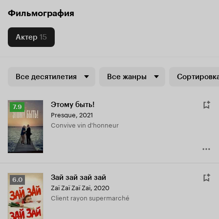
Фильмография
Актер
15
Все десятилетия
Все жанры
Сортировка
Этому быть!
Рейтинг
7.9
Presque
,
2021
Кинопоиска
Convive vin d'honneur
7.9
Зай зай зай зай
Рейтинг
6.0
Zaï Zaï Zaï Zaï
,
2020
Кинопоиска
Client rayon supermarché
6.0