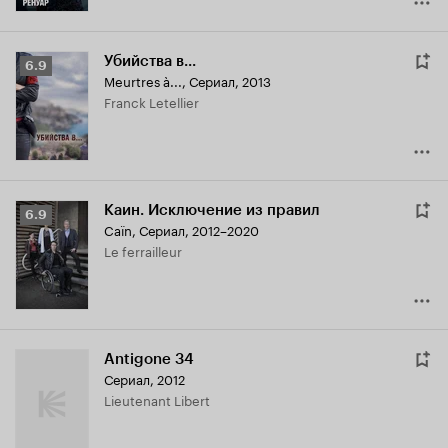
Убийства в...
Рейтинг
6.9
Meurtres à...
,
Сериал, 2013
Кинопоиска
Franck Letellier
6.9
Каин. Исключение из правил
Рейтинг
6.9
Caïn
,
Сериал, 2012–2020
Кинопоиска
Le ferrailleur
6.9
Antigone 34
Сериал, 2012
Lieutenant Libert