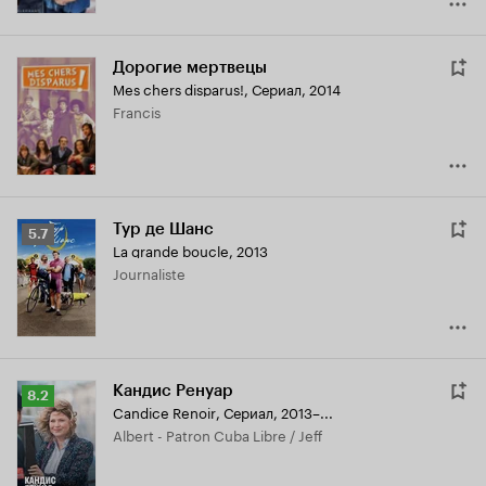
Дорогие мертвецы
Mes chers disparus!
,
Сериал, 2014
Francis
Тур де Шанс
Рейтинг
5.7
La grande boucle
,
2013
Кинопоиска
Journaliste
5.7
Кандис Ренуар
Рейтинг
8.2
Candice Renoir
,
Сериал, 2013–...
Кинопоиска
Albert - Patron Cuba Libre / Jeff
8.2