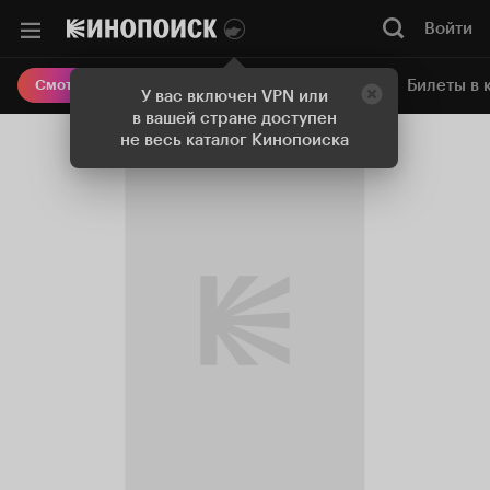
Войти
Онлайн-кинотеатр
Билеты в 
Смотреть кино
У вас включен VPN или
в вашей стране доступен
не весь каталог Кинопоиска