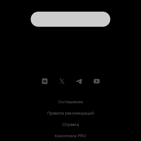
Соглашение
Правила рекомендаций
Справка
Кинопоиск PRO