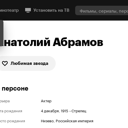
инотеатр
Установить на ТВ
Анатолий Абрамов
Любимая звезда
 персоне
рьера
Актер
та рождения
4 декабря
,
1915
•
Стрелец
сто рождения
Низево
,
Российская империя