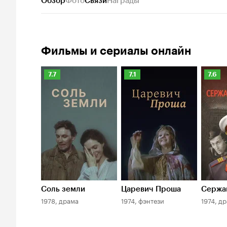
Обзор
Фото
Связи
Награды
Фильмы и сериалы онлайн
Рейтинг
Рейтинг
Рейти
7.7
7.1
7.6
Кинопоиска
Кинопоиска
Киноп
7.7
7.1
7.6
Соль земли
Царевич Проша
Сержа
1978, драма
1974, фэнтези
1974, д