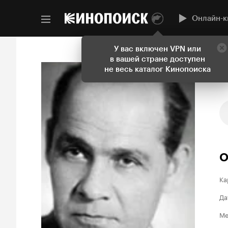
Онлайн-к
У вас включен VPN или
в вашей стране доступен
не весь каталог Кинопоиска
О
Ка
Да
Ме