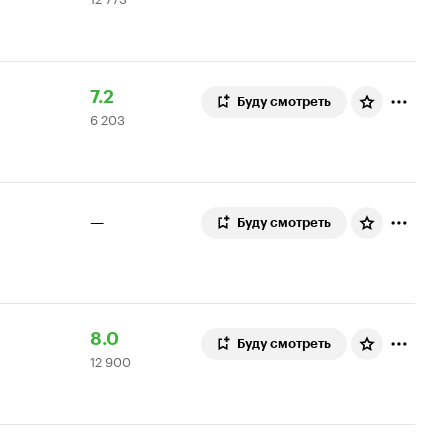
Кинопоиска
773
7.6
оценки
Рейтинг
6
7.2
Буду смотреть
6 203
Кинопоиска
203
7.2
оценки
—
Буду смотреть
Рейтинг
12
8.0
Буду смотреть
12 900
Кинопоиска
900
8.0
оценок