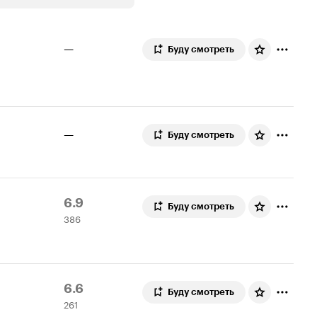
—
Буду смотреть
—
Буду смотреть
Рейтинг
386
6.9
Буду смотреть
386
Кинопоиска
оценок
6.9
Рейтинг
261
6.6
Буду смотреть
261
Кинопоиска
оценка