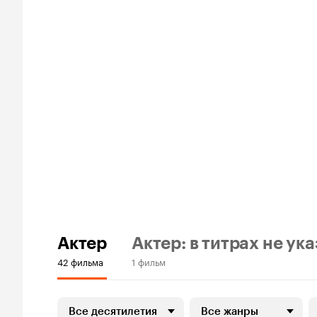
Актер
Актер: в титрах не ук
42 фильма
1 фильм
Все десятилетия
Все жанры