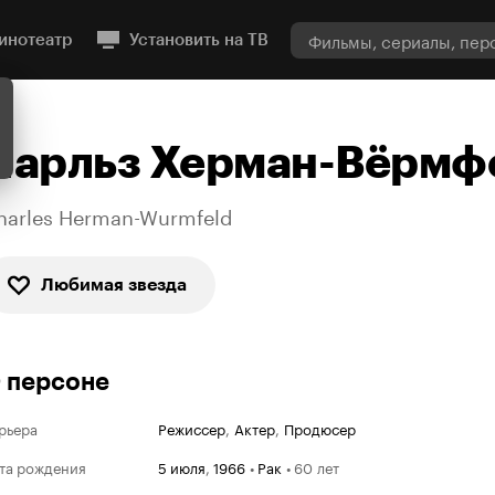
инотеатр
Установить на ТВ
Чарльз Херман-Вёрмф
harles Herman-Wurmfeld
Любимая звезда
 персоне
рьера
Режиссер
,
Актер
,
Продюсер
та рождения
5 июля
,
1966
•
Рак
•
60 лет