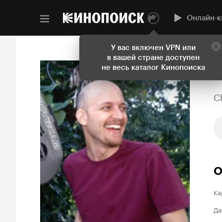
Онлайн-к
У вас включен VPN или
в вашей стране доступен
не весь каталог Кинопоиска
C
О
Ка
Да