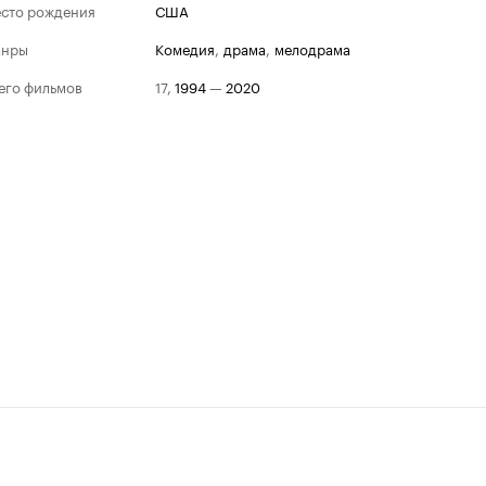
сто рождения
США
анры
комедия
,
драма
,
мелодрама
его фильмов
17
,
1994
—
2020