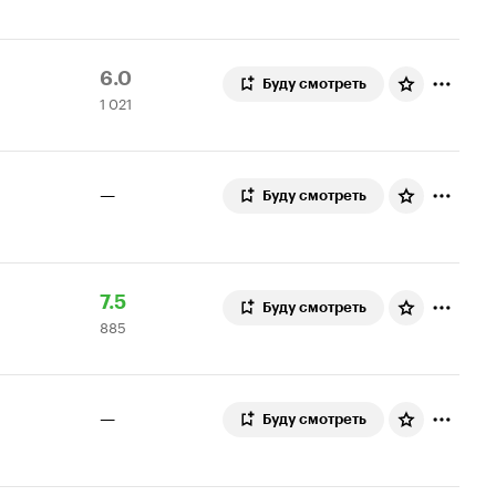
5.4
Рейтинг
1
6.0
Буду смотреть
1 021
Кинопоиска
021
6.0
оценка
—
Буду смотреть
Рейтинг
885
7.5
Буду смотреть
885
Кинопоиска
оценок
7.5
—
Буду смотреть